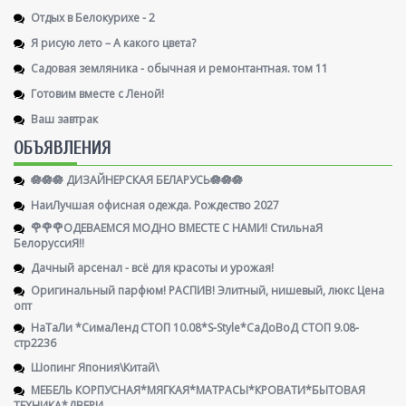
Отдых в Белокурихе - 2
Я рисую лето – А какого цвета?
Садовая земляника - обычная и ремонтантная. том 11
Готовим вместе с Леной!
Ваш завтрак
ОБЪЯВЛЕНИЯ
🪷🪷🪷 ДИЗАЙНЕРСКАЯ БЕЛАРУСЬ🪷🪷🪷
НаиЛучшая офисная одежда. Рождество 2027
🌹🌹🌹ОДЕВАЕМСЯ МОДНО ВМЕСТЕ С НАМИ! СтильнаЯ
БелоруссиЯ‼
Дачный арсенал - всё для красоты и урожая!
Оригинальный парфюм! РАСПИВ! Элитный, нишевый, люкс Цена
опт
НаТаЛи *СимаЛенд СТОП 10.08*S-Style*СаДоВоД СТОП 9.08-
стр2236
Шопинг Япония\Китай\
МЕБЕЛЬ КОРПУСНАЯ*МЯГКАЯ*МАТРАСЫ*КРОВАТИ*БЫТОВАЯ
ТЕХНИКА*ДВЕРИ