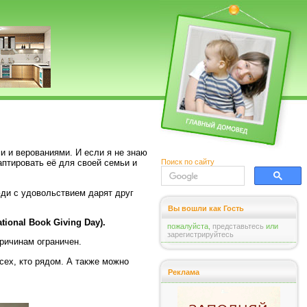
и и верованиями. И если я не знаю
Поиск по сайту
аптировать её для своей семьи и
юди с удовольствием дарят друг
Вы вошли как Гость
ional Book Giving Day).
пожалуйста,
представьтесь
или
зарегистрируйтесь
причинам ограничен.
сех, кто рядом. А также можно
Реклама