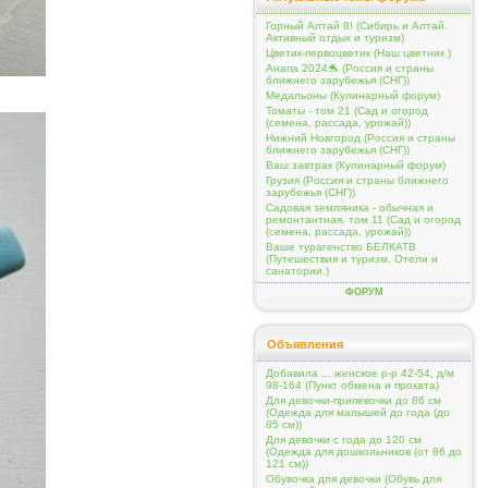
Горный Алтай 8! (Сибирь и Алтай.
Активный отдых и туризм)
Цветик-первоцветик (Наш цветник )
Анапа 2024🐬 (Россия и страны
ближнего зарубежья (СНГ))
Медальоны (Кулинарный форум)
Томаты - том 21 (Сад и огород
(семена, рассада, урожай))
Нижний Новгород (Россия и страны
ближнего зарубежья (СНГ))
Ваш завтрак (Кулинарный форум)
Грузия (Россия и страны ближнего
зарубежья (СНГ))
Садовая земляника - обычная и
ремонтантная. том 11 (Сад и огород
(семена, рассада, урожай))
Ваше турагенство БЕЛКАТВ
(Путешествия и туризм. Отели и
санатории.)
ФОРУМ
Объявления
Добавила ... женское р-р 42-54, д/м
98-164 (Пункт обмена и проката)
Для девочки-припевочки до 86 см
(Одежда для малышей до года (до
85 см))
Для девочки с года до 120 см
(Одежда для дошкольников (от 86 до
121 см))
Обувочка для девочки (Обувь для