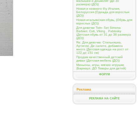
малышей и дошколят (до 30
размера) (ДО))
Новая и немного б\у Италия,
Белоруссия (Одежда для взрослых
(ДО))
Новая итальянская обувь, (Обувь для
взрослых (ДО))
Для девочки Twin- Set Simona
Barbieri. Cult, Viking , Pablosky
(Детская обувь от 31 до 36 размера
(ДО))
Re: Для девочки: Стильняшка,
Артигли, Де салито, добавила
много (Детская одежда на рост от
122 до 151 см)
Продам качественный детский
диван (Детская мебель (ДО))
Миньоны, игры, мягкие игрушки
(Барнаул. ДО Товары для детей)
ФОРУМ
Реклама
РЕКЛАМА НА САЙТЕ