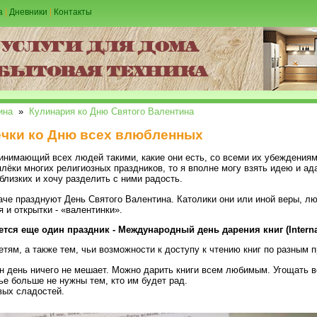
а
|
Дневники
|
Контакты
ина
»
Кулинария ко Дню Святого Валентина
ечки ко Дню всех влюбленных
ринимающий всех людей такими, какие они есть, со всеми их убеждениям
лёки многих религиозных праздников, то я вполне могу взять идею и ад
близких и хочу разделить с ними радость.
аче празднуют День Святого Валентина. Католики они или иной веры, л
 и открытки - «валентинки».
ется еще один праздник - Международный день дарения книг (Internat
етям, а также тем, чьи возможности к доступу к чтению книг по разным 
н день ничего не мешает. Можно дарить книги всем любимым. Угощать в
ье больше не нужны тем, кто им будет рад.
вых сладостей.