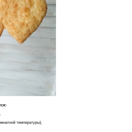
тся:
,
комнатной температуры),