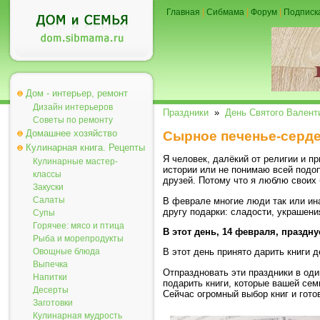
Главная
|
Сибмама
|
Форум
|
Подписк
Дом - интерьер, ремонт
Дизайн интерьеров
Праздники
»
День Святого Валент
Советы по ремонту
Домашнее хозяйство
Сырное печенье-серд
Кулинарная книга. Рецепты
Я человек, далёкий от религии и п
Кулинарные мастер-
истории или не понимаю всей подоп
классы
друзей. Потому что я люблю своих 
Закуски
Салаты
В феврале многие люди так или ин
другу подарки: сладости, украшения
Супы
Горячее: мясо и птица
В этот день, 14 февраля, праздну
Рыба и морепродукты
Овощные блюда
В этот день принято дарить книги д
Выпечка
Отпраздновать эти праздники в оди
Напитки
подарить книги, которые вашей сем
Десерты
Сейчас огромный выбор книг и гото
Заготовки
Кулинарная мудрость