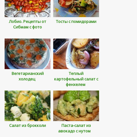
Лобио. Рецепты от
Тосты с помидорами
Сибмам с фото
Вегетарианский
Теплый
холодец
картофельный салат с
фенхелем
Салат из брокколи
Паста-салат из
авокадо с нутом