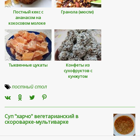
Постный кекс с
Гранола (мюсли)
ананасом на
кокосовом молоке
Тыквенные цукаты
Конфеты из
сухофруктов с
кунжутом
постный стол
Суп "харчо" вегетарианский в
скороварке-мультиварке