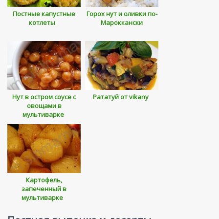
Постные капустные
Горох нут и оливки по-
котлеты
Мароккански
Нут в остром соусе с
Рататуй от vikany
овощами в
мультиварке
Картофель,
запеченный в
мультиварке