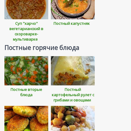
Суп "харчо"
Постный капустняк
вегетарианский в
скороварке-
мультиварке
Постные горячие блюда
Постные вторые
Постный
блюда
картофельный рулет с
грибами и овощами