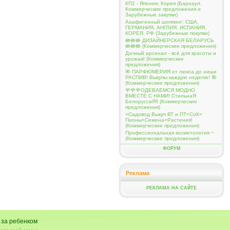
КП2 - Япония, Корея (Барнаул.
Коммерческие предложения и
Зарубежные закупки)
Ааафигенный шоппинг: США,
ГЕРМАНИЯ, АНГЛИЯ, ИСПАНИЯ,
КОРЕЯ, РФ (Зарубежные покупки)
🪷🪷🪷 ДИЗАЙНЕРСКАЯ БЕЛАРУСЬ
🪷🪷🪷 (Коммерческие предложения)
Дачный арсенал - всё для красоты и
урожая! (Коммерческие
предложения)
🌺 ПАРФЮМЕРИЯ от люкса до ниши
РАСПИВ! Выкупы каждую неделю! 🌺
(Коммерческие предложения)
🌹🌹🌹ОДЕВАЕМСЯ МОДНО
ВМЕСТЕ С НАМИ! СтильнаЯ
БелоруссиЯ‼ (Коммерческие
предложения)
=Садовод Выкуп ВТ и ПТ=СоК=
Пионы=Семена=Растения!
(Коммерческие предложения)
Профессиональная косметология ~
(Коммерческие предложения)
ФОРУМ
Реклама
РЕКЛАМА НА САЙТЕ
 за ребенком