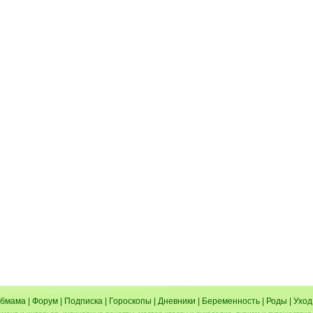
бмама
|
Форум
|
Подписка
|
Гороскопы
|
Дневники
|
Беременность
|
Роды
|
Уход