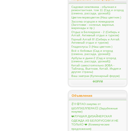
Садовая земляника - обычная и
ремонтантная. том 11 (Сад и огород
(семена, рассада, урожай))
Цветик-первоцветик (Наш цветник )
Засолка огурцов и помидоров
(Заготовки - соленья, варенья,
маринады и пр.)
Отдых в Белокурихе - 2 (Сибирь и
Алтай. Активный отдых и туризм)
Горный Алтай 8! (Сибирь и Алтай.
Активный отдых и туризм)
Гладиолусы 3 (Наш цветник )
Всё о бобовых (Сад и огород
(семена, рассада, урожай))
Арбузы и дыни-2 (Сад и огород
(семена, рассада, урожай))
Китай самостоятельно (ЮВА -
Тайланд, Вьетнам, Китай, Индия и
другие страны)
Ваш завтрак (Кулинарный форум)
ФОРУМ
Объявления
✌️🌞🤩ТАО-закупка от
ШОЛПХЕЛПЕРА!💥 (Зарубежные
покупки)
❤️ЛУЧШАЯ ДИЗАЙНЕРСКАЯ
ОДЕЖДА ИЗ БЕЛОРУССИИ И НЕ
ТОЛЬКО ❤️ (Коммерческие
предложения)