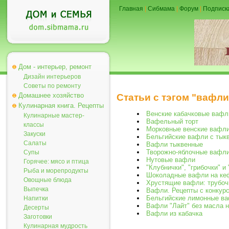
Главная
|
Сибмама
|
Форум
|
Подписк
Дом - интерьер, ремонт
Дизайн интерьеров
Советы по ремонту
Домашнее хозяйство
Статьи с тэгом "вафли
Кулинарная книга. Рецепты
Венские кабачковые вафл
Кулинарные мастер-
Вафельный торт
классы
Морковные венские вафл
Закуски
Бельгийские вафли с тык
Салаты
Вафли тыквенные
Творожно-яблочные вафл
Супы
Нутовые вафли
Горячее: мясо и птица
"Клубнички", "грибочки" и
Рыба и морепродукты
Шоколадные вафли на кеф
Овощные блюда
Хрустящие вафли: трубоч
Выпечка
Вафли. Рецепты с конкур
Бельгийские лимонные в
Напитки
Вафли "Лайт" без масла 
Десерты
Вафли из кабачка
Заготовки
Кулинарная мудрость