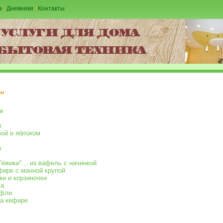
а
|
Дневники
|
Контакты
"
и
и
вой и яблоком
и
 "ёжики"... из вафель с начинкой
ире с манной крупой
ки и корзиночки
са
афли
на кефире