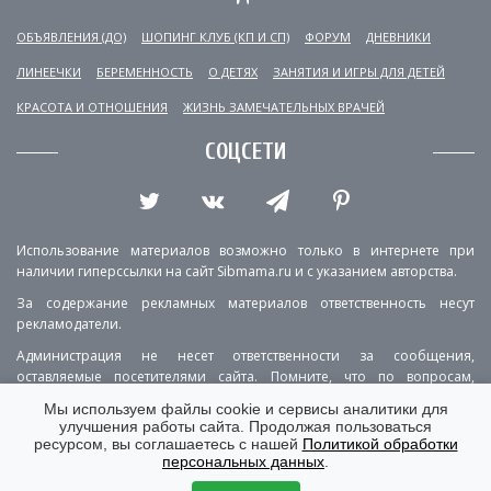
ОБЪЯВЛЕНИЯ (ДО)
ШОПИНГ КЛУБ (КП И СП)
ФОРУМ
ДНЕВНИКИ
ЛИНЕЕЧКИ
БЕРЕМЕННОСТЬ
О ДЕТЯХ
ЗАНЯТИЯ И ИГРЫ ДЛЯ ДЕТЕЙ
КРАСОТА И ОТНОШЕНИЯ
ЖИЗНЬ ЗАМЕЧАТЕЛЬНЫХ ВРАЧЕЙ
СОЦСЕТИ
Использование материалов возможно только в интернете при
наличии гиперссылки на сайт Sibmama.ru и с указанием авторства.
За содержание рекламных материалов ответственность несут
рекламодатели.
Администрация не несет ответственности за сообщения,
оставляемые посетителями сайта. Помните, что по вопросам,
касающимся здоровья, необходимо консультироваться с врачом.
Мы используем файлы cookie и сервисы аналитики для
улучшения работы сайта. Продолжая пользоваться
РЕКЛАМА
О ПРОЕКТЕ
КОНТАКТЫ
ресурсом, вы соглашаетесь с нашей
Политикой обработки
персональных данных
.
ПОЛИТИКА КОНФИДЕНЦИАЛЬНОСТИ
ВЕРСИЯ ДЛЯ КОМПЬЮТЕРА