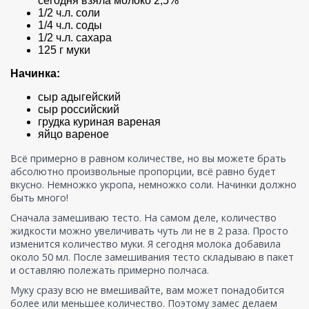
сегодня взяла молоко 2,5%
1/2 ч.л. соли
1/4 ч.л. соды
1/2 ч.л. сахара
125 г муки
Начинка:
сыр адыгейский
сыр российский
грудка куриная вареная
яйцо вареное
Всё примерно в равном количестве, но вы можете брать
абсолютно произвольные пропорции, всё равно будет
вкусно. Немножко укропа, немножко соли. Начинки должно
быть много!
Сначала замешиваю тесто. На самом деле, количество
жидкости можно увеличивать чуть ли не в 2 раза. Просто
изменится количество муки. Я сегодня молока добавила
около 50 мл. После замешивания тесто складываю в пакет
и оставляю полежать примерно полчаса.
Муку сразу всю не вмешивайте, вам может понадобится
более или меньшее количество. Поэтому замес делаем