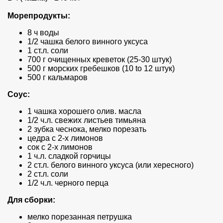
Морепродукты:
8 ч воды
1/2 чашка белого винного уксуса
1 ст.л. соли
700 г очищенных креветок (25-30 штук)
500 г морских гребешков (10 to 12 штук)
500 г кальмаров
Соус:
1 чашка хорошего олив. масла
1/2 ч.л. свежих листьев тимьяна
2 зубка чеснока, мелко порезать
цедра с 2-х лимонов
сок с 2-х лимонов
1 ч.л. сладкой горчицы
2 ст.л. белого винного уксуса (или хересного)
2 ст.л. соли
1/2 ч.л. черного перца
Для сборки:
мелко порезанная петрушка