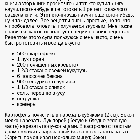
книги автор книги просит чтобы тот, кто купил книгу
научил кого-нибудь еще готовить 1 рецепт с каждого
раздела книги. Этот кто-нибудь научит еще кого-нибудь,
ну и так далее. Все рецепты очень простые, но то, что
я пробовала готовить, получается вкусным. Мне также
нравится, как он использует специи в своих рецептах.
Рецептом этого супа пользуюсь очень часто, очень
быстро готовить и всегда вкусно.
500 г картофеля
1 лук порей
200 г очищенных креветок
1 2/3 стакана свежей кукурузы
6 полосочек бекона
900 мл куриного бульона
1 1/3 стакана сливок
соль, перец по вкусу
петрушка
крекеры
Картофель почистить и нарезать кубиками (2 см). Бекон
мелко нарезать. Лук порей (белую и бледно-зеленую
часть) нарезать полу-кольцами. В кастрюлю с толстым
дном положить нарезанный бекон и поставить на газ.
Жарить помешивая несколько минут, бекон