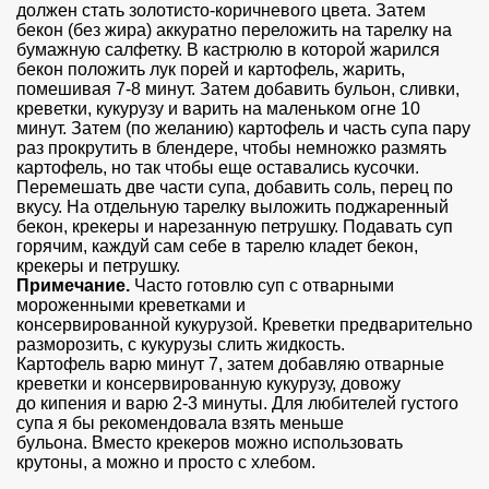
должен стать золотисто-коричневого цвета. Затем
бекон (без жира) аккуратно переложить на тарелку на
бумажную салфетку. В кастрюлю в которой жарился
бекон положить лук порей и картофель, жарить,
помешивая 7-8 минут. Затем добавить бульон, сливки,
креветки, кукурузу и варить на маленьком огне 10
минут. Затем (по желанию) картофель и часть супа пару
раз прокрутить в блендере, чтобы немножко размять
картофель, но так чтобы еще оставались кусочки.
Перемешать две части супа, добавить соль, перец по
вкусу. На отдельную тарелку выложить поджаренный
бекон, крекеры и нарезанную петрушку. Подавать суп
горячим, каждуй сам себе в тарелю кладет бекон,
крекеры и петрушку.
Примечание.
Часто готовлю суп с отварными
мороженными креветками и
консервированной кукурузой. Креветки предварительно
разморозить, с кукурузы слить жидкость.
Картофель варю минут 7, затем добавляю отварные
креветки и консервированную кукурузу, довожу
до кипения и варю 2-3 минуты. Для любителей густого
супа я бы рекомендовала взять меньше
бульона. Вместо крекеров можно использовать
крутоны, а можно и просто с хлебом.