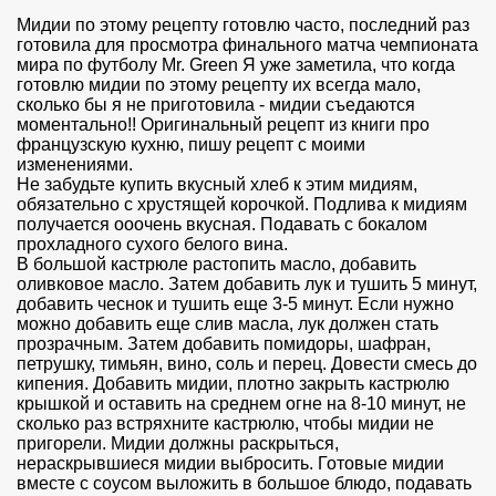
Мидии по этому рецепту готовлю часто, последний раз
готовила для просмотра финального матча чемпионата
мира по футболу Mr. Green Я уже заметила, что когда
готовлю мидии по этому рецепту их всегда мало,
сколько бы я не приготовила - мидии съедаются
моментально!! Оригинальный рецепт из книги про
французскую кухню, пишу рецепт с моими
изменениями.
Не забудьте купить вкусный хлеб к этим мидиям,
обязательно с хрустящей корочкой. Подлива к мидиям
получается оooчень вкусная. Подавать с бокалом
прохладного сухого белого вина.
В большой кастрюле растопить масло, добавить
оливковое масло. Затем добавить лук и тушить 5 минут,
добавить чеснок и тушить еще 3-5 минут. Если нужно
можно добавить еще слив масла, лук должен стать
прозрачным. Затем добавить помидоры, шафран,
петрушку, тимьян, вино, соль и перец. Довести смесь до
кипения. Добавить мидии, плотно закрыть кастрюлю
крышкой и оставить на среднем огне на 8-10 минут, не
сколько раз встряхните кастрюлю, чтобы мидии не
пригорели. Мидии должны раскрыться,
нераскрывшиеся мидии выбросить. Готовые мидии
вместе с соусом выложить в большое блюдо, подавать