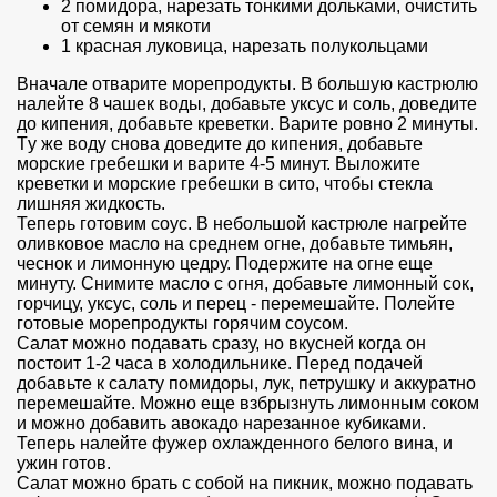
2 помидора, нарезать тонкими дольками, очистить
от семян и мякоти
1 красная луковица, нарезать полукольцами
Вначале отварите морепродукты. В большую кастрюлю
налейте 8 чашек воды, добавьте уксус и соль, доведите
до кипения, добавьте креветки. Варите ровно 2 минуты.
Тy же воду снова доведите до кипения, добавьте
морские гребешки и варите 4-5 минут. Выложите
креветки и морские гребешки в сито, чтобы стекла
лишняя жидкость.
Теперь готовим соус. В небольшой кастрюле нагрейте
оливковое масло на среднем огне, добавьте тимьян,
чеснок и лимонную цедру. Подержите на огне еще
минуту. Снимите масло с огня, добавьте лимонный сок,
горчицу, уксус, соль и перец - перемешайте. Полейте
готовые морепродукты горячим соусом.
Салат можно подавать сразу, но вкусней когда он
постоит 1-2 часа в холодильнике. Перед подачей
добавьте к салату помидоры, лук, петрушку и аккуратно
перемешайте. Можно еще взбрызнуть лимонным соком
и можно добавить авокадо нарезанное кубиками.
Теперь налейте фужер охлажденного белого вина, и
ужин готов.
Салат можно брать с собой на пикник, можно подавать