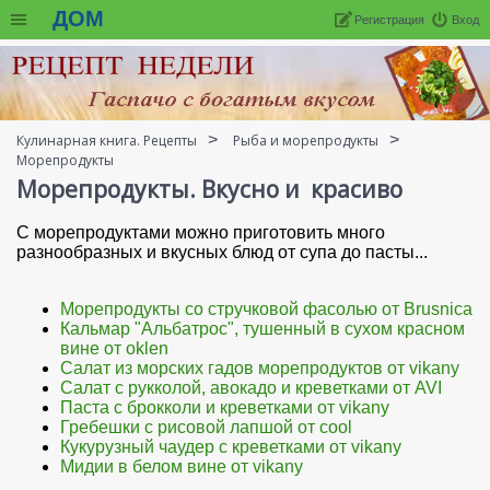
ДОМ
Регистрация
Вход
Кулинарная книга. Рецепты
Рыба и морепродукты
Морепродукты
Морепродукты. Вкусно и красиво
С морепродуктами можно приготовить много
разнообразных и вкусных блюд от супа до пасты...
Морепродукты со стручковой фасолью от Brusnica
Кальмар "Альбатрос", тушенный в сухом красном
вине от oklen
Салат из морских гадов морепродуктов от vikany
Салат с рукколой, авокадо и креветками от AVI
Паста с брокколи и креветками от vikany
Гребешки с рисовой лапшой от cool
Кукурузный чаудер с креветками от vikany
Мидии в белом вине от vikany