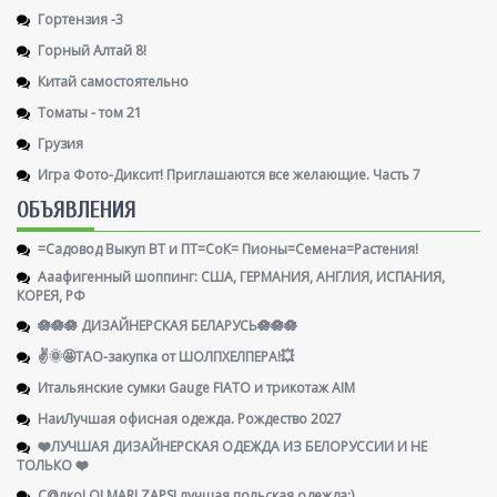
Гортензия -3
Горный Алтай 8!
Китай самостоятельно
Томаты - том 21
Грузия
Игра Фото-Диксит! Приглашаются все желающие. Часть 7
ОБЪЯВЛЕНИЯ
=Садовод Выкуп ВТ и ПТ=СоК= Пионы=Семена=Растения!
Ааафигенный шоппинг: США, ГЕРМАНИЯ, АНГЛИЯ, ИСПАНИЯ,
КОРЕЯ, РФ
🪷🪷🪷 ДИЗАЙНЕРСКАЯ БЕЛАРУСЬ🪷🪷🪷
✌️🌞🤩ТАО-закупка от ШОЛПХЕЛПЕРА!💥
Итальянские сумки Gauge FIATO и трикотаж AIM
НаиЛучшая офисная одежда. Рождество 2027
❤️ЛУЧШАЯ ДИЗАЙНЕРСКАЯ ОДЕЖДА ИЗ БЕЛОРУССИИ И НЕ
ТОЛЬКО ❤️
С@лко! OLMAR! ZAPS! лучшая польская одежда:)