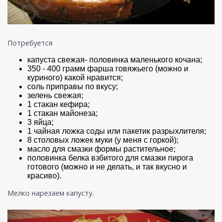
Потребуется
капуста свежая- половинка маленького кочана;
350 - 400 грамм фарша говяжьего (можно и
куриного) какой нравится;
соль приправы по вкусу;
зелень свежая;
1 стакан кефира;
1 стакан майонеза;
3 яйца;
1 чайная ложка соды или пакетик разрыхлителя;
8 столовых ложек муки (у меня с горкой);
масло для смазки формы растительное;
половинка белка взбитого для смазки пирога
готового (можно и не делать, и так вкусно и
красиво).
Мелко нарезаем капусту.