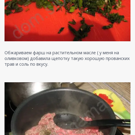
Обжариваем фарш на растительном масле ( у меня на
оливковом) добавила щепотку такую хорошую прованских
трав и соль по вкусу.