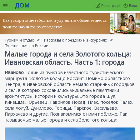
ДОМ
Регистрация
Вход
Туризм и отдых
Рассказы о поездках и экскурсиях
Путешествия по России
Малые города и села Золотого кольца:
Ивановская область. Часть 1: города
Иваново
- один из пунктов известного туристического
маршрута "Золотое кольцо России". Помимо областного
центра, в Ивановской области немало старинных городков
и сел, в которых сохранились уникальные памятники
архитектуры, истории и культуры. Это города Шуя,
Кинешма, Юрьевец, Гаврилов Посад, Плес, поселок Палех,
села Холуй, Дунилово, Горицы, Парское, Васильево,
Пархачево и другие. Познакомимся с ними поближе. Так
называемые малые города и села Золотого кольца: