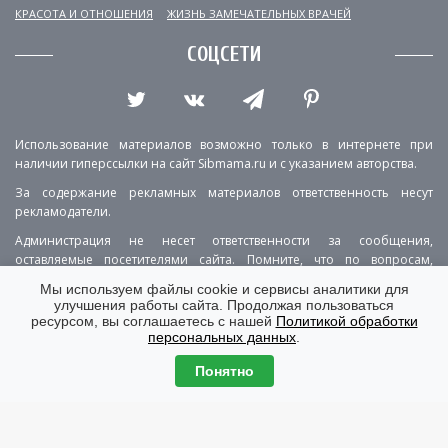
КРАСОТА И ОТНОШЕНИЯ
ЖИЗНЬ ЗАМЕЧАТЕЛЬНЫХ ВРАЧЕЙ
СОЦСЕТИ
Использование материалов возможно только в интернете при
наличии гиперссылки на сайт Sibmama.ru и с указанием авторства.
За содержание рекламных материалов ответственность несут
рекламодатели.
Администрация не несет ответственности за сообщения,
оставляемые посетителями сайта. Помните, что по вопросам,
касающимся здоровья, необходимо консультироваться с врачом.
Мы используем файлы cookie и сервисы аналитики для
улучшения работы сайта. Продолжая пользоваться
РЕКЛАМА
О ПРОЕКТЕ
КОНТАКТЫ
ресурсом, вы соглашаетесь с нашей
Политикой обработки
персональных данных
.
ПОЛИТИКА КОНФИДЕНЦИАЛЬНОСТИ
ВЕРСИЯ ДЛЯ КОМПЬЮТЕРА
Понятно
© Copyright 2001-2026 Sibmama.ru