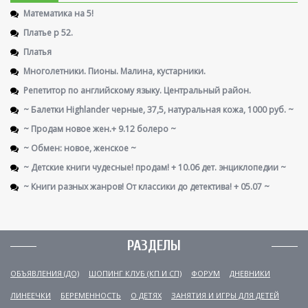
Математика на 5!
Платье р 52.
Платья
Многолетники. Пионы. Малина, кустарники.
Репетитор по английскому языку. Центральный район.
~ Балетки Highlander черные, 37,5, натуральная кожа, 1000 руб. ~
~ Продам новое жен.+ 9.12 болеро ~
~ Обмен: новое, женское ~
~ Детские книги чудесные! продам! + 10.06 дет. энциклопедии ~
~ Книги разных жанров! От классики до детектива! + 05.07 ~
РАЗДЕЛЫ
ОБЪЯВЛЕНИЯ (ДО)
ШОПИНГ КЛУБ (КП И СП)
ФОРУМ
ДНЕВНИКИ
ЛИНЕЕЧКИ
БЕРЕМЕННОСТЬ
О ДЕТЯХ
ЗАНЯТИЯ И ИГРЫ ДЛЯ ДЕТЕЙ