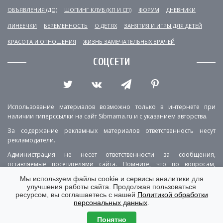
ОБЪЯВЛЕНИЯ (ДО)
ШОПИНГ КЛУБ (КП И СП)
ФОРУМ
ДНЕВНИКИ
ЛИНЕЕЧКИ
БЕРЕМЕННОСТЬ
О ДЕТЯХ
ЗАНЯТИЯ И ИГРЫ ДЛЯ ДЕТЕЙ
КРАСОТА И ОТНОШЕНИЯ
ЖИЗНЬ ЗАМЕЧАТЕЛЬНЫХ ВРАЧЕЙ
СОЦСЕТИ
Использование материалов возможно только в интернете при
наличии гиперссылки на сайт Sibmama.ru и с указанием авторства.
За содержание рекламных материалов ответственность несут
рекламодатели.
Администрация не несет ответственности за сообщения,
оставляемые посетителями сайта. Помните, что по вопросам,
касающимся здоровья, необходимо консультироваться с врачом.
Мы используем файлы cookie и сервисы аналитики для
улучшения работы сайта. Продолжая пользоваться
РЕКЛАМА
О ПРОЕКТЕ
КОНТАКТЫ
ресурсом, вы соглашаетесь с нашей
Политикой обработки
персональных данных
.
ПОЛИТИКА КОНФИДЕНЦИАЛЬНОСТИ
ВЕРСИЯ ДЛЯ КОМПЬЮТЕРА
Понятно