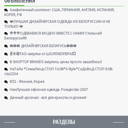
ОБЪЯВЛЕНИЯ
Ааафигенный шоппинг: США, ГЕРМАНИЯ, АНГЛИЯ, ИСПАНИЯ,
КОРЕЯ, РФ
❤️ЛУЧШАЯ ДИЗАЙНЕРСКАЯ ОДЕЖДА ИЗ БЕЛОРУССИИ И НЕ
ТОЛЬКО ❤️
🌹🌹🌹ОДЕВАЕМСЯ МОДНО ВМЕСТЕ С НАМИ! СтильнаЯ
БелоруссиЯ‼
🪷🪷🪷 ДИЗАЙНЕРСКАЯ БЕЛАРУСЬ🪷🪷🪷
✌️🌞🤩ТАО-закупка от ШОЛПХЕЛПЕРА!💥
В SHOPTOP BRANDS закупись цены просто зашибись!!
НаТаЛи *СимаЛенд СТОП 10.08*S-Style*СаДоВоД СТОП 9.08-
стр2234
КП2 - Япония, Корея
НаиЛучшая офисная одежда. Рождество 2027
Дачный арсенал - всё для красоты и урожая!
РАЗДЕЛЫ