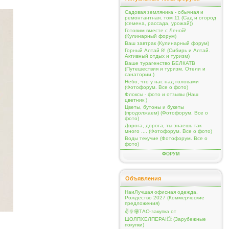
Садовая земляника - обычная и
ремонтантная. том 11 (Сад и огород
(семена, рассада, урожай))
Готовим вместе с Леной!
(Кулинарный форум)
Ваш завтрак (Кулинарный форум)
Горный Алтай 8! (Сибирь и Алтай.
Активный отдых и туризм)
Ваше турагенство БЕЛКАТВ
(Путешествия и туризм. Отели и
санатории.)
Небо, что у нас над головами
(Фотофорум. Все о фото)
Флоксы - фото и отзывы (Наш
цветник )
Цветы, бутоны и букеты
(продолжаем) (Фотофорум. Все о
фото)
Дорога, дорога, ты знаешь так
много .... (Фотофорум. Все о фото)
Воды текучие (Фотофорум. Все о
фото)
ФОРУМ
Объявления
НаиЛучшая офисная одежда.
Рождество 2027 (Коммерческие
предложения)
✌️🌞🤩ТАО-закупка от
ШОЛПХЕЛПЕРА!💥 (Зарубежные
покупки)