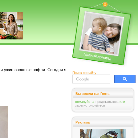
ли ужин овощные вафли. Сегодня я
Поиск по сайту
Вы вошли как Гость
пожалуйста,
представьтесь
или
зарегистрируйтесь
Реклама