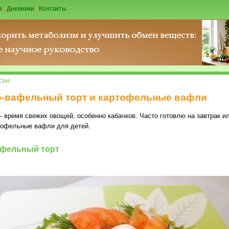
а
|
Дневники
|
Контакты
ски
о-вафельный торт и картофельные вафли
 время свежих овощей, особенно кабачков. Часто готовлю на завтрак и
ртофельные вафли для детей.
афельный торт