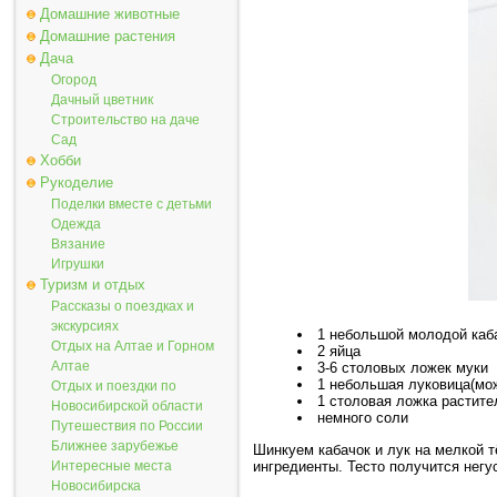
Домашние животные
Домашние растения
Дача
Огород
Дачный цветник
Строительство на даче
Сад
Хобби
Рукоделие
Поделки вместе с детьми
Одежда
Вязание
Игрушки
Туризм и отдых
Рассказы о поездках и
экскурсиях
1 небольшой молодой каба
Отдых на Алтае и Горном
2 яйца
Алтае
3-6 столовых ложек муки
1 небольшая луковица(мо
Отдых и поездки по
1 столовая ложка растит
Новосибирской области
немного соли
Путешествия по России
Ближнее зарубежье
Шинкуем кабачок и лук на мелкой 
ингредиенты. Тесто получится негу
Интересные места
Новосибирска