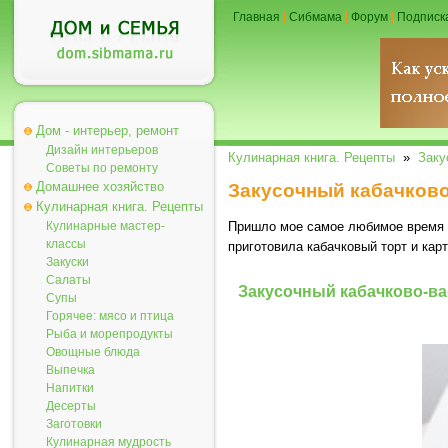
Главная
|
Сибмама
|
Форум
|
Подписк
Дом - интерьер, ремонт
Дизайн интерьеров
Кулинарная книга. Рецепты
»
Заку
Советы по ремонту
Домашнее хозяйство
Закусочный кабачков
Кулинарная книга. Рецепты
Кулинарные мастер-
Пришло мое самое любимое время -
классы
приготовила кабачковый торт и ка
Закуски
Салаты
Закусочный кабачково-в
Супы
Горячее: мясо и птица
Рыба и морепродукты
Овощные блюда
Выпечка
Напитки
Десерты
Заготовки
Кулинарная мудрость