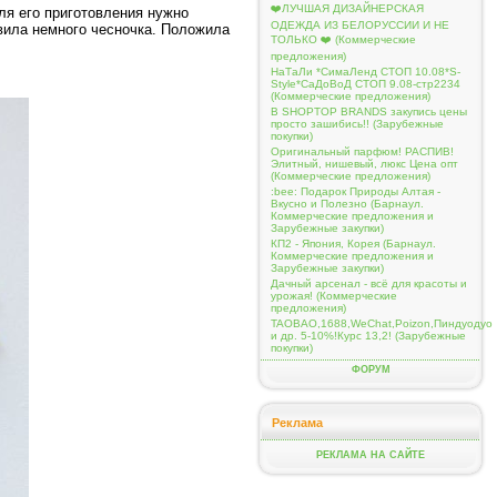
❤️ЛУЧШАЯ ДИЗАЙНЕРСКАЯ
ля его приготовления нужно
ОДЕЖДА ИЗ БЕЛОРУССИИ И НЕ
вила немного чесночка. Положила
ТОЛЬКО ❤️ (Коммерческие
предложения)
НаТаЛи *СимаЛенд СТОП 10.08*S-
Style*СаДоВоД СТОП 9.08-стр2234
(Коммерческие предложения)
В SHOPTOP BRANDS закупись цены
просто зашибись!! (Зарубежные
покупки)
Оригинальный парфюм! РАСПИВ!
Элитный, нишевый, люкс Цена опт
(Коммерческие предложения)
:bee: Подарок Природы Алтая -
Вкусно и Полезно (Барнаул.
Коммерческие предложения и
Зарубежные закупки)
КП2 - Япония, Корея (Барнаул.
Коммерческие предложения и
Зарубежные закупки)
Дачный арсенал - всё для красоты и
урожая! (Коммерческие
предложения)
TAOBAO,1688,WeChat,Poizon,Пиндуодуо
и др. 5-10%!Курс 13,2! (Зарубежные
покупки)
ФОРУМ
Реклама
РЕКЛАМА НА САЙТЕ