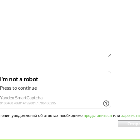
чения уведомлений об ответах необходимо
представиться
или
зарегист