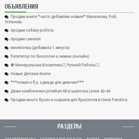
ОБЪЯВЛЕНИЯ
Продам книги *часто добавляю новые!* Михалкова, Рой,
Устинова
продам собаку-робота
продам самокат
менялочка (добавила 1 августа)
Репетитор по биологии и химии (онлайн)
💎 Минеральная Косметика🖐🏻 Ручной Работы👌🏻
Новые Детские Книги
***новая и б.у. одежда для девочки***
Деми комбинезон Jonathan 68 и шапочка Lenne 42-44
Продам много бусин и шармов для браслетов в стиле Pandora
РАЗДЕЛЫ
ОБЪЯВЛЕНИЯ (ДО)
ШОПИНГ КЛУБ (КП И СП)
ФОРУМ
ДНЕВНИКИ