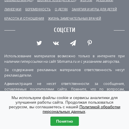
ЛИНЕЕЧКИ
БЕРЕМЕННОСТЬ
О ДЕТЯХ
ЗАНЯТИЯ И ИГРЫ ДЛЯ ДЕТЕЙ
КРАСОТА И ОТНОШЕНИЯ
ЖИЗНЬ ЗАМЕЧАТЕЛЬНЫХ ВРАЧЕЙ
СОЦСЕТИ
Использование материалов возможно только в интернете при
наличии гиперссылки на сайт Sibmama.ru и с указанием авторства.
За содержание рекламных материалов ответственность несут
рекламодатели.
Администрация не несет ответственности за сообщения,
оставляемые посетителями сайта. Помните, что по вопросам,
касающимся здоровья, необходимо консультироваться с врачом.
Мы используем файлы cookie и сервисы аналитики для
улучшения работы сайта. Продолжая пользоваться
РЕКЛАМА
О ПРОЕКТЕ
КОНТАКТЫ
ресурсом, вы соглашаетесь с нашей
Политикой обработки
персональных данных
.
ПОЛИТИКА КОНФИДЕНЦИАЛЬНОСТИ
ВЕРСИЯ ДЛЯ КОМПЬЮТЕРА
Понятно