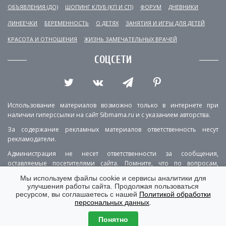
ОБЪЯВЛЕНИЯ (ДО)
ШОПИНГ КЛУБ (КП И СП)
ФОРУМ
ДНЕВНИКИ
ЛИНЕЕЧКИ
БЕРЕМЕННОСТЬ
О ДЕТЯХ
ЗАНЯТИЯ И ИГРЫ ДЛЯ ДЕТЕЙ
КРАСОТА И ОТНОШЕНИЯ
ЖИЗНЬ ЗАМЕЧАТЕЛЬНЫХ ВРАЧЕЙ
СОЦСЕТИ
Использование материалов возможно только в интернете при
наличии гиперссылки на сайт Sibmama.ru и с указанием авторства.
За содержание рекламных материалов ответственность несут
рекламодатели.
Администрация не несет ответственности за сообщения,
оставляемые посетителями сайта. Помните, что по вопросам,
касающимся здоровья, необходимо консультироваться с врачом.
Мы используем файлы cookie и сервисы аналитики для
улучшения работы сайта. Продолжая пользоваться
РЕКЛАМА
О ПРОЕКТЕ
КОНТАКТЫ
ресурсом, вы соглашаетесь с нашей
Политикой обработки
персональных данных
.
ПОЛИТИКА КОНФИДЕНЦИАЛЬНОСТИ
ВЕРСИЯ ДЛЯ КОМПЬЮТЕРА
Понятно