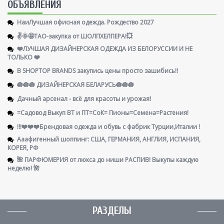
ОБЪЯВЛЕНИЯ
НаиЛучшая офисная одежда. Рождество 2027
✌️🌞🤩ТАО-закупка от ШОЛПХЕЛПЕРА!💥
❤️ЛУЧШАЯ ДИЗАЙНЕРСКАЯ ОДЕЖДА ИЗ БЕЛОРУССИИ И НЕ
ТОЛЬКО ❤️
В SHOPTOP BRANDS закупись цены просто зашибись!!
🪷🪷🪷 ДИЗАЙНЕРСКАЯ БЕЛАРУСЬ🪷🪷🪷
Дачный арсенал - всё для красоты и урожая!
=Садовод Выкуп ВТ и ПТ=СоК= Пионы=Семена=Растения!
!!!❤️❤️❤️Брендовая одежда и обувь с фабрик Турции,Италии !
Ааафигенный шоппинг: США, ГЕРМАНИЯ, АНГЛИЯ, ИСПАНИЯ,
КОРЕЯ, РФ
🌺 ПАРФЮМЕРИЯ от люкса до ниши РАСПИВ! Выкупы каждую
неделю! 🌺
РАЗДЕЛЫ