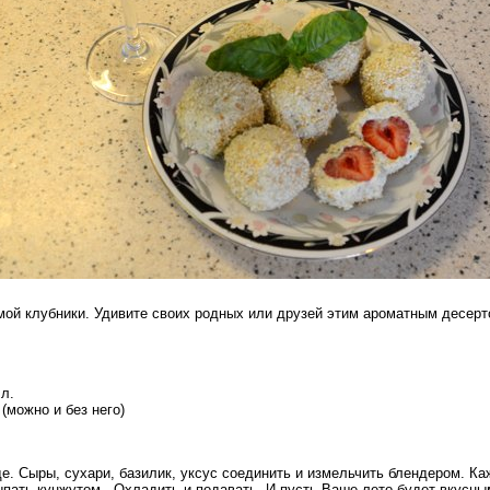
мой клубники. Удивите своих родных или друзей этим ароматным десерт
.л.
 (можно и без него)
е. Сыры, сухари, базилик, уксус соединить и измельчить блендером. К
пать кунжутом. Охладить и подавать. И пусть Ваше лето будет вкусны