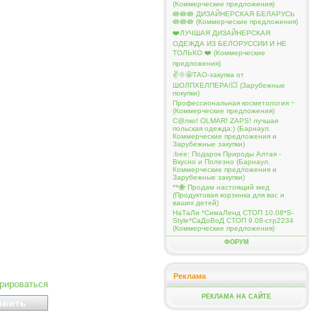
(Коммерческие предложения)
🪷🪷🪷 ДИЗАЙНЕРСКАЯ БЕЛАРУСЬ
🪷🪷🪷 (Коммерческие предложения)
❤️ЛУЧШАЯ ДИЗАЙНЕРСКАЯ
ОДЕЖДА ИЗ БЕЛОРУССИИ И НЕ
ТОЛЬКО ❤️ (Коммерческие
предложения)
✌️🌞🤩ТАО-закупка от
ШОЛПХЕЛПЕРА!💥 (Зарубежные
покупки)
Профессиональная косметология ~
(Коммерческие предложения)
С@лко! OLMAR! ZAPS! лучшая
польская одежда:) (Барнаул.
Коммерческие предложения и
Зарубежные закупки)
:bee: Подарок Природы Алтая -
Вкусно и Полезно (Барнаул.
Коммерческие предложения и
Зарубежные закупки)
**🐝 Продам настоящий мед
(Продуктовая корзинка для вас и
ваших детей)
НаТаЛи *СимаЛенд СТОП 10.08*S-
Style*СаДоВоД СТОП 9.08-стр2234
(Коммерческие предложения)
ФОРУМ
Реклама
ирироваться
РЕКЛАМА НА САЙТЕ