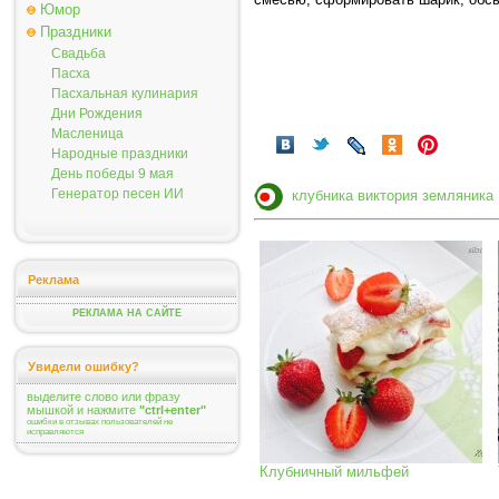
Юмор
Праздники
Свадьба
Пасха
Пасхальная кулинария
Дни Рождения
Масленица
Народные праздники
День победы 9 мая
Генератор песен ИИ
клубника виктория земляника
Реклама
РЕКЛАМА НА САЙТЕ
Увидели ошибку?
выделите слово или фразу
мышкой и нажмите
"ctrl+enter"
ошибки в отзывах пользователей не
исправляются
Клубничный мильфей