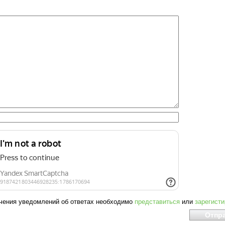
чения уведомлений об ответах необходимо
представиться
или
зарегист