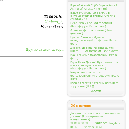
Горный Алтай 8! (Сибирь и Алтай.
Активный отдых и туризм)
Ваше турагенство БЕЛКАТВ
(Путешествия и туризм. Отели и
30.06.2016,
санатории.)
Gerbera_Z
,
Небо, что у нас над головами
(Фотофорум. Все о фото)
Новосибирск
Флоксы - фото и отзывы (Наш
цветник )
Цветы, бутоны и букеты
(продолжаем) (Фотофорум. Все о
фото)
Дорога, дорога, ты знаешь так
Другие статьи автора
много .... (Фотофорум. Все о фото)
Воды текучие (Фотофорум. Все о
фото)
Игра Фото-Диксит! Приглашаются
все желающие. Часть 7
(Фотофорум. Все о фото)
Непрофессиональные
фотолюбители (Фотофорум. Все о
фото)
Грузия (Россия и страны ближнего
зарубежья (СНГ))
ФОРУМ
Объявления
Дачный арсенал - всё для красоты и
урожая! (Коммерческие
предложения)
💛 💚 💛 💚 💛 ___ ЭНГРОС - Клубные
цены ___ 💚 💛 💚 💛 ㈏