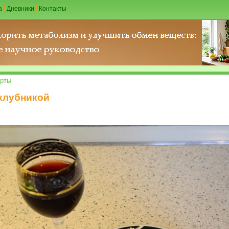
а
|
Дневники
|
Контакты
рты
клубникой