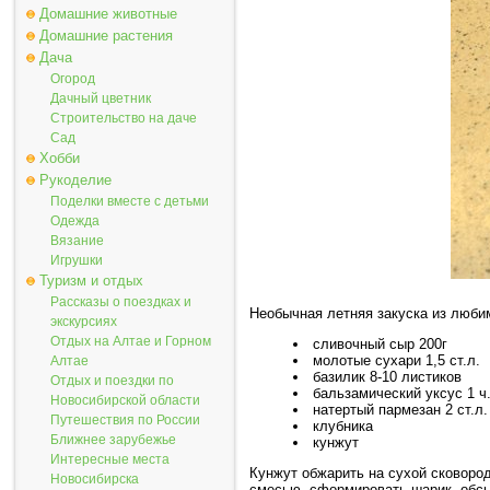
Домашние животные
Домашние растения
Дача
Огород
Дачный цветник
Строительство на даче
Сад
Хобби
Рукоделие
Поделки вместе с детьми
Одежда
Вязание
Игрушки
Туризм и отдых
Рассказы о поездках и
Необычная летняя закуска из люби
экскурсиях
Отдых на Алтае и Горном
сливочный сыр 200г
молотые сухари 1,5 ст.л.
Алтае
базилик 8-10 листиков
Отдых и поездки по
бальзамический уксус 1 ч
Новосибирской области
натертый пармезан 2 ст.л.
Путешествия по России
клубника
Ближнее зарубежье
кунжут
Интересные места
Кунжут обжарить на сухой сковород
Новосибирска
смесью, сформировать шарик, обсы