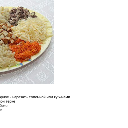
арное - нарезать соломкой или кубиками
ной тёрке
тёрке
ми