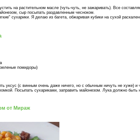
устить на растительном масле (чуть-чуть, не зажаривать). Все составл
 майонезом, сыр посыпать раздавленным чесноком.
гкие" сухарики. Я делаю из багета, обжаривая кубики на сухой раскален
a
а
 зеленые помидоры)
ть уксус (с винным очень даже ничего, но с обычным ничуть не хуже) и 
ломкой. Посыпать сухариками, заправить майонезом. Лука должно быть н
ом от Мираж