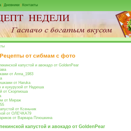
а
|
Дневники
|
Контакты
аты
 Рецепты от сибмам с фото
пекинской капустой и авокадо от GoldenPear
Тава
ками от Anna_1983
ka
ешками от Haruka
 и кукурузой от Надюша
ой от Скорпиоша
a
ом от Мираж
555
капустой от Ксеньчик
вкой от ОЛЕЧКА79
хариков от Варвара Плюшкина
 пекинской капустой и авокадо от GoldenPear