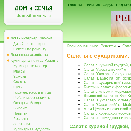
Главная
|
Сибмама
|
Форум
|
Подписк
Дом - интерьер, ремонт
Дизайн интерьеров
Кулинарная книга. Рецепты
»
Сал
Советы по ремонту
Домашнее хозяйство
Салаты с сухариками.
Кулинарная книга. Рецепты
Салат с куриной грудкой, 
Кулинарные мастер-
Салат "Арестантский" от 
классы
Cалат "Обжорка" с сухари
Закуски
Салат "Баба-Яга" от Toch
Салаты
Салат с сухариками/ кири
Быстрый салат с фасолью
Супы
Салат с мясом и морковк
Горячее: мясо и птица
Домашний салат от SvetK
Рыба и морепродукты
Салат "Бухгалтер" с тунц
Овощные блюда
Салат "Сиротский" от klio
Выпечка
А-ля Цезарь с пекинской 
Салат с корейской морко
Напитки
Салат из помидоров и су
Десерты
Заготовки
Салат с куриной грудкой,
Кулинарная мудрость