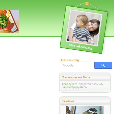
Поиск по сайту
Вы вошли как Гость
пожалуйста,
представьтесь
или
зарегистрируйтесь
Реклама