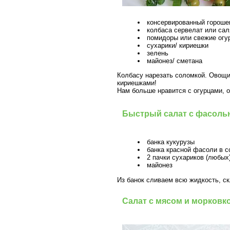
консервированный горош
колбаса сервелат или са
помидоры или свежие ог
сухарики/ кириешки
зелень
майонез/ сметана
Колбасу нарезать соломкой. Овощи
кириешками!
Нам больше нравится с огурцами, о
Быстрый салат с фасоль
банка кукурузы
банка красной фасоли в с
2 пачки сухариков (любых
майонез
Из банок сливаем всю жидкость, с
Салат с мясом и морковк