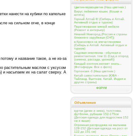
Цветик-первоцветик (Наш цветник )
Вирус лейкемии кошек. (Кошки и
тки нанести на кубики по капельке
котята)
Горный Алтай 8! (Сибирь и Алтай.
ле на сильном огне, в конце
Активный отдых и туризм)
Перетягивание мягкой мебели
(Ремонт и интерьер)
Нижний Новгород (Россия и страны
ближнего зарубежья (СНГ))
в Красноярск за впечатлениями
(Сибирь и Алтай. Активный отдых и
туризм)
Садовая земляника - обычная и
ремонтантная. том 11 (Сад и огород
отому и название такое, а не из-за
(семена, рассада, урожай))
Каждый охотник желает знать...
ло растительным маслом с уксусом
(Фотофорум. Все о фото)
Гортензия -3 (Наш цветник )
) и насыпаем их на салат сверху. А
Китай самостоятельно (ЮВА -
Тайланд, Вьетнам, Китай, Индия и
другие страны)
ФОРУМ
Объявления
куртки (деми и зима), толстовка,
футболки, рубашки 152-175см
(Детская одежда для подростков 152
см и выше)
Огромная распродажа на мальчика
128-152 (Детская одежда на рост от
122 до 151 см)
Бумага креповая, фетр (Товары для