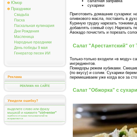
салатная заправка
Юмор
сухарики
Праздники
Приготовить домашние сухарики: на
Свадьба
оливкового масла, поставить в ду
Пасха
Куриную грудку нарезать тонкими 
Пасхальная кулинария
добавлять соевый соус.Нарезать пе
Дни Рождения
Авокадо почистить и порезать соло
Масленица
Народные праздники
Салат "Арестантский" от 
День победы 9 мая
Генератор песен ИИ
Только-только входили «в моду» са
ингредиентов.
Помидоры режем кубиками. Смешива
(по вкусу) и солим. Сухарики берем
перемешиваем уже когда все за сто
Реклама
РЕКЛАМА НА САЙТЕ
Cалат "Обжорка" с сухар
Увидели ошибку?
выделите слово или фразу
мышкой и нажмите
"ctrl+enter"
ошибки в отзывах пользователей не
исправляются