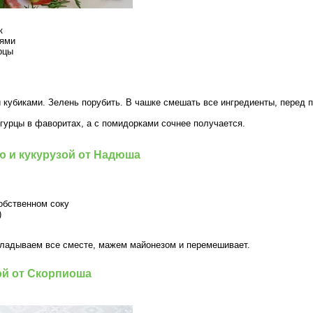
ек
лями
урцы
 кубиками. Зелень порубить. В чашке смешать все ингредиенты, перед 
гурцы в фаворитах, а с помидорками сочнее получается.
ю и кукурузой от Надюша
обственном соку
)
кладываем все сместе, мажем майонезом и перемешивает.
ой от Скорпиоша