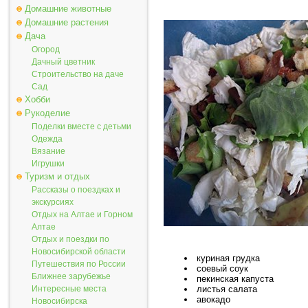
Домашние животные
Домашние растения
Дача
Огород
Дачный цветник
Строительство на даче
Сад
Хобби
Рукоделие
Поделки вместе с детьми
Одежда
Вязание
Игрушки
Туризм и отдых
Рассказы о поездках и
экскурсиях
Отдых на Алтае и Горном
Алтае
Отдых и поездки по
Новосибирской области
куриная грудка
Путешествия по России
соевый соук
Ближнее зарубежье
пекинская капуста
листья салата
Интересные места
авокадо
Новосибирска