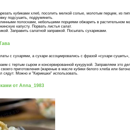
резать кубиками хлеб, посолить мелкой солью, молотым перцем, из пипе
ховку подсушить, подрумянить.
длинными полосками, небольшими порциями обжарить в растительном мас
кинскую капусту. Порвать листья салат.
мкой. Заправить салатной заправкой. Посыпать сухариками.
Тава
латы с сухарями, а сухари ассоциировались с фразой «сухари сушить», п
ем с тертым сыром и консервированной кукурузой. Заправляем это де
 своего приготовления (жареные в масле кубики белого хлеба или батона
л сядут. Можно и "Кириешки" использовать.
иками от Anna_1983