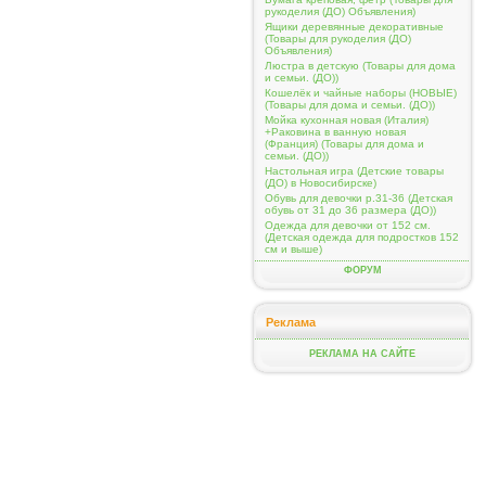
рукоделия (ДО) Объявления)
Ящики деревянные декоративные
(Товары для рукоделия (ДО)
Объявления)
Люстра в детскую (Товары для дома
и семьи. (ДО))
Кошелёк и чайные наборы (НОВЫЕ)
(Товары для дома и семьи. (ДО))
Мойка кухонная новая (Италия)
+Раковина в ванную новая
(Франция) (Товары для дома и
семьи. (ДО))
Настольная игра (Детские товары
(ДО) в Новосибирске)
Обувь для девочки р.31-36 (Детская
обувь от 31 до 36 размера (ДО))
Одежда для девочки от 152 см.
(Детская одежда для подростков 152
см и выше)
ФОРУМ
Реклама
РЕКЛАМА НА САЙТЕ