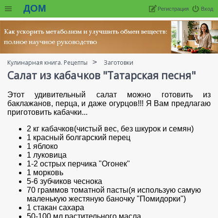
ДОМ
Регистрация
Вход
Кулинарная книга. Рецепты
Заготовки
Салат из кабачков "Татарская песня"
Этот удивительный салат можно готовить из
баклажанов, перца, и даже огурцов!!! Я Вам предлагаю
приготовить кабачки...
2 кг кабачков(чистый вес, без шкурок и семян)
1 красный болгарский перец
1 яблоко
1 луковица
1-2 острых перчика "Огонек"
1 морковь
5-6 зубчиков чеснока
70 граммов томатной пасты(я использую самую
маленькую жестяную баночку "Помидорки")
1 стакан сахара
50-100 мл растительного масла