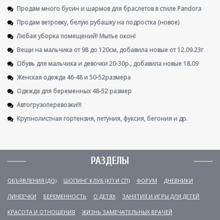
Продам много бусин и шармов для браслетов в стиле Pandora
Продам ветровку, белую рубашку на подростка (новое)
Любая уборка помещений! Мытье окон!
Вещи на мальчика от 98 до 120см, добавила новые от 12.09.23г
Обувь для мальчика и девочки 20-30р., добавила новые 18.09
Женская одежда 46-48 и 50-52размера
Одежда для беременных 48-52 размер
Автогрузоперевозки!!!
Крупнолистная гортензия, петуния, фуксия, бегония и др.
РАЗДЕЛЫ
ОБЪЯВЛЕНИЯ (ДО)
ШОПИНГ КЛУБ (КП И СП)
ФОРУМ
ДНЕВНИКИ
ЛИНЕЕЧКИ
БЕРЕМЕННОСТЬ
О ДЕТЯХ
ЗАНЯТИЯ И ИГРЫ ДЛЯ ДЕТЕЙ
КРАСОТА И ОТНОШЕНИЯ
ЖИЗНЬ ЗАМЕЧАТЕЛЬНЫХ ВРАЧЕЙ