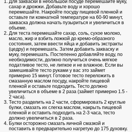
Для закваски в небольшой посуде перемешайте муку,
сахар и дрожжи. Добавьте воду и хорошо
перемешайте. Накройте посуду пищевой пленкой и
оставьте пи комнатной температуре на 60-90 минут,
закваска должна начать пузыриться и увеличиться в
объеме.
Для теста перемешайте сахар, соль, сухое молоко,
масло, жир и взбить ложкой до кремо-образного
состояния, затем ввести яйца и добавить экстракты
(цедру) и перемешать. Затем добавить закваску и
муку, перемешать. Постепенно добавляйте воду, по
необходимости, должно получиться очень мягкое
податливое тесто, не липкое и не влажное. Если вы
замешивайте тесто руками у вас это займет
примерно 15 минут. Готовое тесто переложить в
смазанную маслом посуду, накройте пищевой
пленкой и оставьте подходить. Тесто должно
увеличиться в объеме в 2 раза (займет примерно 1.5 -
2 часа).
Тесто разделить на 2 части, сформировать 2 круглые
булки, смазать их слегка маслом, накрыть пищевой
пленкой и оставить подходить на 2-3 часа, тесто
должно увеличиться в 2 раза.
Булки осторожно смазать яичной смазкой и
поставить в предварительно нагретую до 175 духовку.