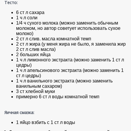
Тесто:
6 ст л сахара
1 ч л соли
1/4 ч сухого молока (можно заменить обычным
молоком, но автор советует использовать сухое
молоко)
2 ст л слив. масла комнатной темп
2 ст л жира (у меня жира не было, я заменила жир
2 ст л слив масла)
2 больших яйца
1 ч л лимонного экстракта (можно заменить 1 ст л
цедры)
1 ч л апельсинового экстракта (можно заменить 1
ст л цедры)
1 ч л ванильного экстракта (можно заменить
ванильным сахаром)
3 ст хлебной муки
примерно 6 ст л воды комнатной темп
Яичная смазка:
1 яйцо взбить с 1 ст л воды