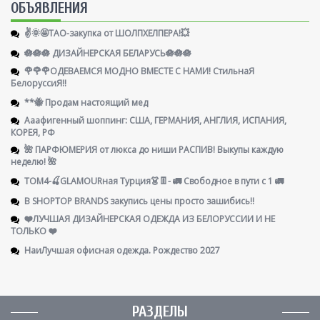
ОБЪЯВЛЕНИЯ
✌️🌞🤩ТАО-закупка от ШОЛПХЕЛПЕРА!💥
🪷🪷🪷 ДИЗАЙНЕРСКАЯ БЕЛАРУСЬ🪷🪷🪷
🌹🌹🌹ОДЕВАЕМСЯ МОДНО ВМЕСТЕ С НАМИ! СтильнаЯ
БелоруссиЯ‼
**🐝 Продам настоящий мед
Ааафигенный шоппинг: США, ГЕРМАНИЯ, АНГЛИЯ, ИСПАНИЯ,
КОРЕЯ, РФ
🌺 ПАРФЮМЕРИЯ от люкса до ниши РАСПИВ! Выкупы каждую
неделю! 🌺
ТОМ4-🍒GLAMOURная Турция👗👖- 🚛 Свободное в пути с 1 🚛
В SHOPTOP BRANDS закупись цены просто зашибись!!
❤️ЛУЧШАЯ ДИЗАЙНЕРСКАЯ ОДЕЖДА ИЗ БЕЛОРУССИИ И НЕ
ТОЛЬКО ❤️
НаиЛучшая офисная одежда. Рождество 2027
РАЗДЕЛЫ