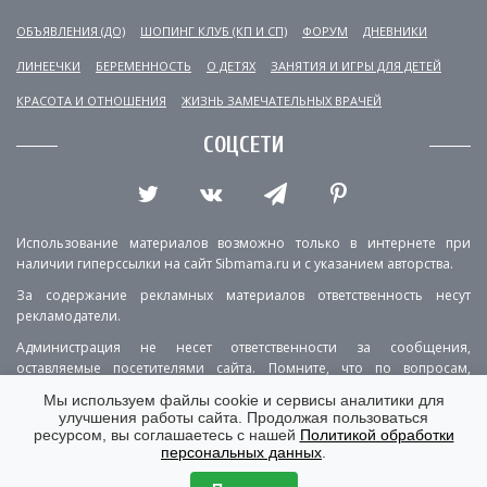
ОБЪЯВЛЕНИЯ (ДО)
ШОПИНГ КЛУБ (КП И СП)
ФОРУМ
ДНЕВНИКИ
ЛИНЕЕЧКИ
БЕРЕМЕННОСТЬ
О ДЕТЯХ
ЗАНЯТИЯ И ИГРЫ ДЛЯ ДЕТЕЙ
КРАСОТА И ОТНОШЕНИЯ
ЖИЗНЬ ЗАМЕЧАТЕЛЬНЫХ ВРАЧЕЙ
СОЦСЕТИ
Использование материалов возможно только в интернете при
наличии гиперссылки на сайт Sibmama.ru и с указанием авторства.
За содержание рекламных материалов ответственность несут
рекламодатели.
Администрация не несет ответственности за сообщения,
оставляемые посетителями сайта. Помните, что по вопросам,
касающимся здоровья, необходимо консультироваться с врачом.
Мы используем файлы cookie и сервисы аналитики для
улучшения работы сайта. Продолжая пользоваться
РЕКЛАМА
О ПРОЕКТЕ
КОНТАКТЫ
ресурсом, вы соглашаетесь с нашей
Политикой обработки
персональных данных
.
ПОЛИТИКА КОНФИДЕНЦИАЛЬНОСТИ
ВЕРСИЯ ДЛЯ КОМПЬЮТЕРА