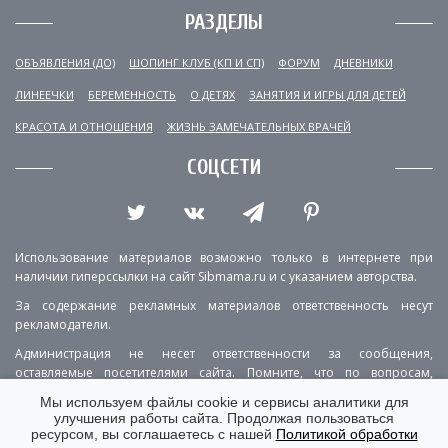
РАЗДЕЛЫ
ОБЪЯВЛЕНИЯ (ДО)
ШОПИНГ КЛУБ (КП И СП)
ФОРУМ
ДНЕВНИКИ
ЛИНЕЕЧКИ
БЕРЕМЕННОСТЬ
О ДЕТЯХ
ЗАНЯТИЯ И ИГРЫ ДЛЯ ДЕТЕЙ
КРАСОТА И ОТНОШЕНИЯ
ЖИЗНЬ ЗАМЕЧАТЕЛЬНЫХ ВРАЧЕЙ
СОЦСЕТИ
Использование материалов возможно только в интернете при
наличии гиперссылки на сайт Sibmama.ru и с указанием авторства.
За содержание рекламных материалов ответственность несут
рекламодатели.
Администрация не несет ответственности за сообщения,
оставляемые посетителями сайта. Помните, что по вопросам,
касающимся здоровья, необходимо консультироваться с врачом.
Мы используем файлы cookie и сервисы аналитики для
улучшения работы сайта. Продолжая пользоваться
РЕКЛАМА
О ПРОЕКТЕ
КОНТАКТЫ
ресурсом, вы соглашаетесь с нашей
Политикой обработки