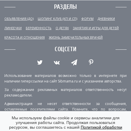
РАЗДЕЛЫ
ОБЪЯВЛЕНИЯ (ДО)
ШОПИНГ КЛУБ (КП И СП)
ФОРУМ
ДНЕВНИКИ
ЛИНЕЕЧКИ
БЕРЕМЕННОСТЬ
О ДЕТЯХ
ЗАНЯТИЯ И ИГРЫ ДЛЯ ДЕТЕЙ
КРАСОТА И ОТНОШЕНИЯ
ЖИЗНЬ ЗАМЕЧАТЕЛЬНЫХ ВРАЧЕЙ
СОЦСЕТИ
Использование материалов возможно только в интернете при
наличии гиперссылки на сайт Sibmama.ru и с указанием авторства.
За содержание рекламных материалов ответственность несут
рекламодатели.
Администрация не несет ответственности за сообщения,
оставляемые посетителями сайта. Помните, что по вопросам,
касающимся здоровья, необходимо консультироваться с врачом.
Мы используем файлы cookie и сервисы аналитики для
улучшения работы сайта. Продолжая пользоваться
РЕКЛАМА
О ПРОЕКТЕ
КОНТАКТЫ
ресурсом, вы соглашаетесь с нашей
Политикой обработки