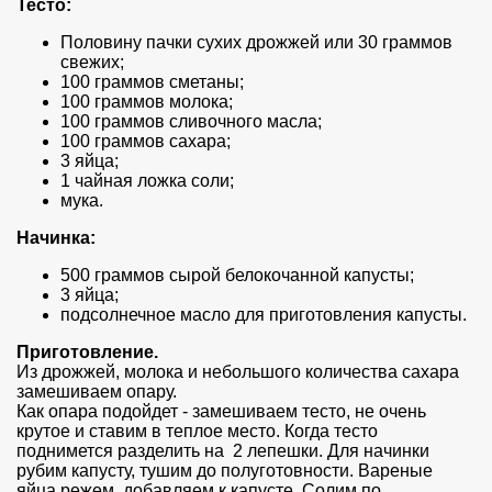
Тесто:
Половину пачки сухих дрожжей или 30 граммов
свежих;
100 граммов сметаны;
100 граммов молока;
100 граммов сливочного масла;
100 граммов сахара;
3 яйца;
1 чайная ложка соли;
мука.
Начинка:
500 граммов сырой белокочанной капусты;
3 яйца;
подсолнечное масло для приготовления капусты.
Приготовление.
Из дрожжей, молока и небольшого количества сахара
замешиваем опару.
Как опара подойдет - замешиваем тесто, не очень
крутое и ставим в теплое место. Когда тесто
поднимется разделить на 2 лепешки. Для начинки
рубим капусту, тушим до полуготовности. Вареные
яйца режем, добавляем к капусте. Солим по