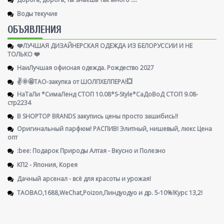
Воды текучие
ОБЪЯВЛЕНИЯ
❤️ЛУЧШАЯ ДИЗАЙНЕРСКАЯ ОДЕЖДА ИЗ БЕЛОРУССИИ И НЕ
ТОЛЬКО ❤️
НаиЛучшая офисная одежда. Рождество 2027
✌️🌞🤩ТАО-закупка от ШОЛПХЕЛПЕРА!💥
НаТаЛи *СимаЛенд СТОП 10.08*S-Style*СаДоВоД СТОП 9.08-
стр2234
В SHOPTOP BRANDS закупись цены просто зашибись!!
Оригинальный парфюм! РАСПИВ! Элитный, нишевый, люкс Цена
опт
:bee: Подарок Природы Алтая - Вкусно и Полезно
КП2 - Япония, Корея
Дачный арсенал - всё для красоты и урожая!
TAOBAO,1688,WeChat,Poizon,Пиндуодуо и др. 5-10%!Курс 13,2!