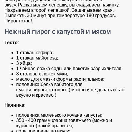
вкусу. Раскатываем лепешку, выкладываем начинку.
Накрываем второй лепешкой. Защипываем края.
Выпекать 30 минут при температуре 180 градусов.
Пирог готов!
Нежный пирог с капустой и мясом
Тесто:
1 стакан кефира;
1 стакан майонеза;
3 яйца;
1 чайная ложка соды или пакетик разрыхлителя;
8 столовых ложек муки;
масло для смазки формы растительное;
половинка белка взбитого для
смазки пирога готового ( можно и не делать и так
вкусно и красиво )
Начинка:
половинка маленького кочана капусты;
350 - 400 грамм фарша говяжьего (можно и
куриного) какой нравится;
соль приправы по вкусу;