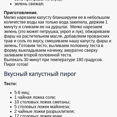
зелень свежая;
Приготовление.
Мелко нарезаем капусту бланшируем ее в небольшом
количестве воды как только вода закипела, держим 1
минуту и сливаем ее на дуршлаг. Мелко нарезаем
зелень (это может петрушка, укроп и лук), обжариваем
фарш на растительном масле, добавляем прованских
трав и соль по вкусу, смешиваем нашу капусту, фарш и
зелень. Готовим тесто, выливаем половину теста в
форму, выкладываем начинку, аккуратно сверху
заливаем второй половиной теста.
Выпекать 30 минут при температуре 180 градусов.
Пирог готов!
Вкусный капустный пирог
Тесто:
5-6 яиц;
1 чайная ложка соли;
10 столовых ложек сметаны;
5 столовых ложек майонеза;
2 чайные ложки разрыхлителя;
12 столовых ложек муки;