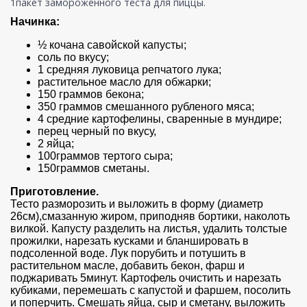
1пакет замороженного теста для пиццы.
Начинка:
½ кочана савойской капусты;
соль по вкусу;
1 средняя луковица репчатого лука;
растительное масло для обжарки;
150 граммов бекона;
350 граммов смешанного рубленого мяса;
4 средние картофелины, сваренные в мундире;
перец черный по вкусу,
2 яйца;
100граммов тертого сыра;
150граммов сметаны.
Приготовление.
Тесто разморозить и выложить в форму (диаметр
26см),смазанную жиром, приподняв бортики, наколоть
вилкой. Капусту разделить на листья, удалить толстые
прожилки, нарезать кусками и бланшировать в
подсоленной воде. Лук порубить и потушить в
растительном масле, добавить бекон, фарш и
поджаривать 5минут. Картофель очистить и нарезать
кубиками, перемешать с капустой и фаршем, посолить
и поперчить. Смешать яйца, сыр и сметану, выложить