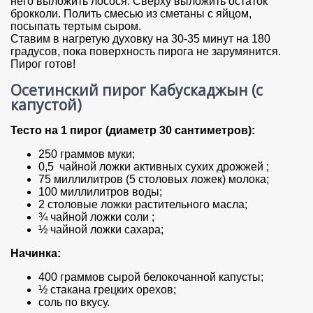
него выложить лосося. Сверху выложить остаток
брокколи. Полить смесью из сметаны с яйцом,
посыпать тертым сыром.
Ставим в нагретую духовку на 30-35 минут на 180
градусов, пока поверхность пирога не зарумянится.
Пирог готов!
Осетинский пирог Кабускаджын (с
капустой)
Тесто на 1 пирог (диаметр 30 сантиметров):
250 граммов муки;
0,5 чайной ложки активных сухих дрожжей ;
75 миллилитров (5 столовых ложек) молока;
100 миллилитров воды;
2 столовые ложки растительного масла;
¾ чайной ложки соли ;
½ чайной ложки сахара;
Начинка:
400 граммов сырой белокочанной капусты;
½ стакана грецких орехов;
соль по вкусу.