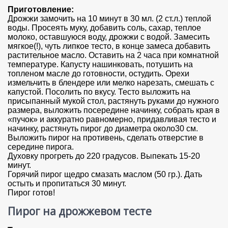
Приготовление:
Дрожжи замочить на 10 минут в 30 мл. (2 ст.л.) теплой
воды. Просеять муку, добавить соль, сахар, теплое
молоко, оставшуюся воду, дрожжи с водой. Замесить
мягкое(!), чуть липкое тесто, в конце замеса добавить
растительное масло. Оставить на 2 часа при комнатной
температуре. Капусту нашинковать, потушить на
топленом масле до готовности, остудить. Орехи
измельчить в блендере или мелко нарезать, смешать с
капустой. Посолить по вкусу. Тесто выложить на
присыпанный мукой стол, растянуть руками до нужного
размера, выложить посередине начинку, собрать края в
«пучок» и аккуратно равномерно, придавливая тесто и
начинку, растянуть пирог до диаметра около30 см.
Выложить пирог на противень, сделать отверстие в
середине пирога.
Духовку прогреть до 220 градусов. Выпекать 15-20
минут.
Горячий пирог щедро смазать маслом (50 гр.). Дать
остыть и пропитаться 30 минут.
Пирог готов!
Пирог на дрожжевом тесте