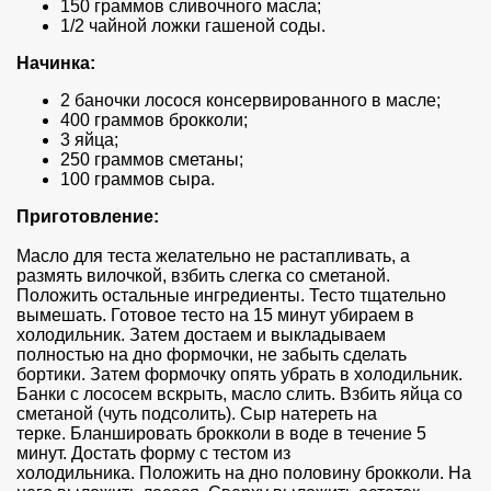
150 граммов сливочного масла;
1/2 чайной ложки гашеной соды.
Начинка:
2 баночки лосося консервированного в масле;
400 граммов брокколи;
3 яйца;
250 граммов сметаны;
100 граммов сыра.
Приготовление:
Масло для теста желательно не растапливать, а
размять вилочкой, взбить слегка со сметаной.
Положить остальные ингредиенты. Тесто тщательно
вымешать. Готовое тесто на 15 минут убираем в
холодильник. Затем достаем и выкладываем
полностью на дно формочки, не забыть сделать
бортики. Затем формочку опять убрать в холодильник.
Банки с лососем вскрыть, масло слить. Взбить яйца со
сметаной (чуть подсолить). Сыр натереть на
терке. Бланшировать брокколи в воде в течение 5
минут. Достать форму с тестом из
холодильника. Положить на дно половину брокколи. На