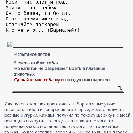
Носит пистолет и нож, 

Учиняет он грабеж. 

Он то беден, то богат, 

И все время ищет клад. 

Отвечайте поскорей 

Кто же это... (Бармалей)!
Испытание пятое
Я очень люблю собак.
Но капитан не разрешает брать в плавание
животных.
Сделайте мне собачку
из воздушных шариков.
П.
Для пятого задания пригодился набор длинных узких
шариков, сгибая и заворачивая которые, можно получить
разные фигурки. Каждый получил по такому шарику и с моей
помощью выкрутил головку, лапы и хвост. У кого-то
получилась коротколапая такса, у кого-то стройняшка
гончая, но все остались довольны. Мы решили, что пирату