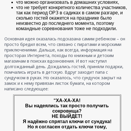
что можно организовать в домашних условиях,
что не требует конкретного количества участников,
так как период ОРЗ в садиках в самом разгаре, и
сколько гостей окажется на празднике было
неизвестно до последнего момента, поэтому
командные соревнования тоже не подходили.
Основная идея оказалась подсказана самим ребенком – он
просто бредил всем, что связано с пиратами и морскими
приключениями. Дальше, как всегда, информация на
просторах Интернета, походы по книжным и детским
магазинам в поисках вдохновения. И вот наступил
долгожданный день. Дождались гостей, приняли подарки,
помчались играть в детскую. Вдруг заходит папа с
сундучком в руках. Но оказалось, что сундучок закрыт на
замок и к нему привязан листок бумаги, на котором
написано следующее:
“ХА-ХА-ХА!
Вы надеялись так просто получить
сокровища?
НЕ ВЫЙДЕТ!
Я надёжно спрятал ключи от сундука!
Но я согласен отдать ключи тому,