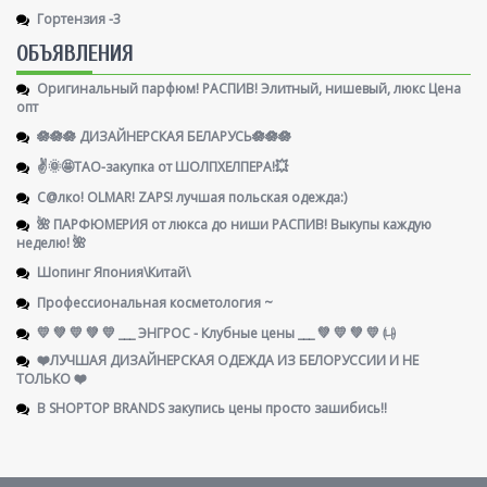
Гортензия -3
ОБЪЯВЛЕНИЯ
Оригинальный парфюм! РАСПИВ! Элитный, нишевый, люкс Цена
опт
🪷🪷🪷 ДИЗАЙНЕРСКАЯ БЕЛАРУСЬ🪷🪷🪷
✌️🌞🤩ТАО-закупка от ШОЛПХЕЛПЕРА!💥
С@лко! OLMAR! ZAPS! лучшая польская одежда:)
🌺 ПАРФЮМЕРИЯ от люкса до ниши РАСПИВ! Выкупы каждую
неделю! 🌺
Шопинг Япония\Китай\
Профессиональная косметология ~
💛 💚 💛 💚 💛 ___ ЭНГРОС - Клубные цены ___ 💚 💛 💚 💛 ㈏
❤️ЛУЧШАЯ ДИЗАЙНЕРСКАЯ ОДЕЖДА ИЗ БЕЛОРУССИИ И НЕ
ТОЛЬКО ❤️
В SHOPTOP BRANDS закупись цены просто зашибись!!