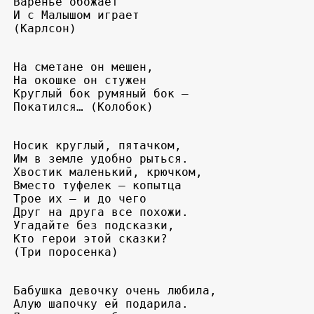
Варенье обожает

И с Малышом играет

(Карлсон) 
На сметане он мешен, 

На окошке он стужен

Круглый бок румяный бок – 

Покатился… (Колобок) 
Носик круглый, пятачком, 

Им в земле удобно рыться. 

Хвостик маленький, крючком, 

Вместо туфелек – копытца 

Трое их – и до чего 

Друг на друга все похожи. 

Угадайте без подсказки, 

Кто герои этой сказки? 

(Три поросенка) 
Бабушка девочку очень любила, 

Алую шапочку ей подарила. 
