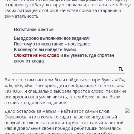
отдадим ту собаку, которую сделала я, а остальные заберут
своих питомцев с собой в качестве приза за старание и
внимательность.
Испытание шестое
Вы здорово выполнили все задания!
Поэтому это испытание – последнее.
В конверте вы найдёте буквы.
Сложите из них слово
и вы узнаете, где спрятан
ключ от клада.
П.
Вместе с этим письмом были найдены четыре буквы «Ю»,
«Л», «К», «В». Поспорив, дети сообразили, что это слово
«КЛЮВ». Я специально выбрала простое слово, так как не
все друзья сына умели читать, а тем более не все были
готовы к подобным заданиям.
Дело осталось за малым – найти этот самый клюв.
Оказалось, что в комнате сидит на ветке игрушечный
попугай, в клюве которого и торчит тот самый заветный
ключ! Довольные своей победой ребятишки помчались
открывать сундучок и доставать клад. Кладом были