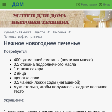
ДОМ
Регистрация
Вход
Кулинарная книга. Рецепты
Выпечка
Печенье, вафли, пряники
Нежное новогоднее печенье
Потребуется
:
400г домашней сметаны (почти как масло)
0,5 стакана подсолнечного масла
1 стакан сахара
2 яйца
щепотка соли
0,5 чайной ложки соды (негашеной)
муки столько, чтобы получилось гладкое песочное
тесто
Украшение
:
1. сахарная пудра + лимон. сок + сок свеклы, петрушки