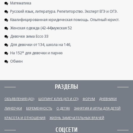
Математика
Русский язык, литература. Репетиторство. Эксперт ЕГЭ и ОГЭ.
Квалифицированная юридическая помощь. Опытный юрист.
Женская одежда (42-44)мужская 52
Девочке зима Ecco 33
Для девочки от 134, школа на 146,
На 152* для девочки и парню
Обмен
РАЗДЕЛЫ
ОБЪЯВЛЕНИЯ (ДО)
ШОПИНГ КЛУБ (КП И СП)
ФОРУМ
ДНЕВНИКИ
ЛИНЕЕЧКИ
БЕРЕМЕННОСТЬ
О ДЕТЯХ
ЗАНЯТИЯ И ИГРЫ ДЛЯ ДЕТЕЙ
КРАСОТА И ОТНОШЕНИЯ
ЖИЗНЬ ЗАМЕЧАТЕЛЬНЫХ ВРАЧЕЙ
СОЦСЕТИ