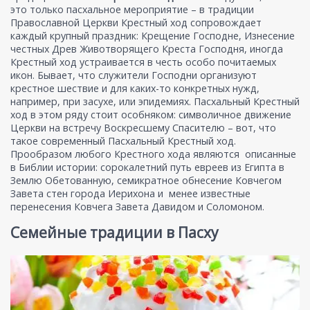
это только пасхальное мероприятие – в традиции
Православной Церкви Крестный ход сопровождает
каждый крупный праздник: Крещение Господне, Изнесение
честных Древ Животворящего Креста Господня, иногда
Крестный ход устраивается в честь особо почитаемых
икон. Бывает, что служители Господни организуют
крестное шествие и для каких-то конкретных нужд,
например, при засухе, или эпидемиях. Пасхальный Крестный
ход в этом ряду стоит особняком: символичное движение
Церкви на встречу Воскресшему Спасителю – вот, что
такое современный Пасхальный Крестный ход.
Прообразом любого Крестного хода являются описанные
в Библии истории: сорокалетний путь евреев из Египта в
Землю Обетованную, семикратное обнесение Ковчегом
Завета стен города Иерихона и менее известные
перенесения Ковчега Завета Давидом и Соломоном.
Семейные традиции в Пасху