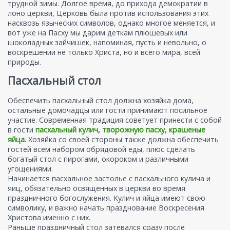
трудной зимы. Долгое время, до прихода демократии в
лоно церкви, Церковь была против использования этих
насквозь языческих символов, однако многое меняется, и
вот уже на Пасху мы дарим деткам плюшевых или
шоколадных зайчишек, напоминая, пусть и невольно, о
воскрешении не только Христа, но и всего мира, всей
природы.
Пасхальный стол
Обеспечить пасхальный стол должна хозяйка дома,
остальные домочадцы или гости принимают посильное
участие. Современная традиция советует принести с собой
в гости
пасхальный кулич
,
творожную пасху,
крашеные
яйца.
Хозяйка со своей стороны также должна обеспечить
гостей всем набором обрядовой еды, плюс сделать
богатый стол с пирогами, окороком и различными
угощениями.
Начинается пасхальное застолье с пасхального кулича и
яиц, обязательно освященных в церкви во время
праздничного богослужения. Кулич и яйца имеют свою
символику, и важно начать празднование Воскресения
Христова именно с них.
Раньше праздничный стол затевался сразу после