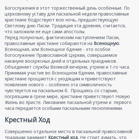
Богослужения в этот торжественный день особенные. По
церковному уставу для пасхальной недели православные
христиане бодрствуют всю ночь, предшествующую
Светлому дню Пасхи. Традиция эта древняя, считается,
что заложили ее еще сами апостолы.
Перед полуночью, фактическим наступлением Пасхи,
православные христиане собираются на
Всенощную
.
Всенощная, или Всенощное бдение - это особое
богослужение Православной Церкви, совершаемое
накануне воскресных дней и отдельных праздников.
Объединяет службы Великой вечерни, утрени и 1-го часа.
Принимая участие во Всенощном бдении, православные
христиане прощаются с уходящим и приветствуют
появление нового – особенно эта символичность
чувствуется на пасхальном б. Прощаясь со старым,
погрязшим в грехе мире, христиане приветствуют Новую
Жизнь во Христе. Ликование пасхальной утрени и первого
часа передается особыми пасхальными песнопениями.
Крестный Ход
Совершенно отдельное место в пасхальной православной
традиции занимает
Крестный ход
. Не стоит думать, что