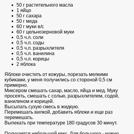
50 г растительного масла
1 яйцо
50 г сахара
50 г меда
60 г муки в/с
60 г цельнозерновой муки
0,5 ч.л. соли
0,5 ч.л. соды
0,5 ч.л. разрыхлителя
0,5 ч.л. ванилина
0,5 ч.л. корицы
2 яблока
Яблоки очистить от кожуры, порезать мелкими
кубиками, у меня получились со стороной 0,5 см
примерно.
Миксером смешать сахар, масло, яйца и мед. Муку
просеять, смешать с солью, разрыхлителем, содой,
ванилином и корицей.
Высыпать сухую смесь в жидкую.
Перемешать вилкой, добавить яблоки и еще раз
перемешать.
Выпекать при температуре 180 градусов 30 минут.
Получается небольшой кекс. Для большого - нужно