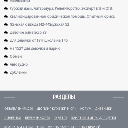
Математика
Русский язык, литература. Репетиторство. Эксперт ЕГЭ и ОГЭ.
Квалифицированная юридическая помощь. Опытный юрист.
Женская одежда (42-44)мужская 52
Девочке зима Ecco 33
Для девочки от 134, школа на 146,
На 152* для девочки и парню
Обмен
Автоаудио
Дублёнки
РАЗДЕЛЫ
ОБЪЯВЛЕНИЯ (ДО)
ШОПИНГ КЛУБ (КП И СП)
ФОРУМ
ДНЕВНИКИ
ЛИНЕЕЧКИ
БЕРЕМЕННОСТЬ
О ДЕТЯХ
ЗАНЯТИЯ И ИГРЫ ДЛЯ ДЕТЕЙ
КРАСОТА И ОТНОШЕНИЯ
ЖИЗНЬ ЗАМЕЧАТЕЛЬНЫХ ВРАЧЕЙ