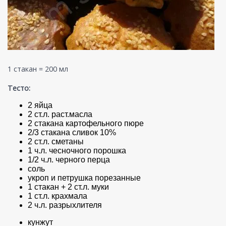
1 стакан = 200 мл
Тесто:
2 яйца
2 ст.л. раст.масла
2 стакана картофельного пюре
2/3 стакана сливок 10%
2 ст.л. сметаны
1 ч.л. чесночного порошка
1/2 ч.л. черного перца
соль
укроп и петрушка порезанные
1 стакан + 2 ст.л. муки
1 ст.л. крахмала
2 ч.л. разрыхлителя
кунжут