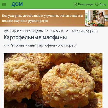
ДОМ
Регистрация
Вход
Кулинарная книга. Рецепты
Выпечка
Кексы и маффины
Картофельные маффины
или "вторая жизнь" картофельного пюре :-)