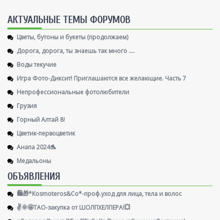
AКТУАЛЬНЫЕ ТЕМЫ ФОРУМОВ
Цветы, бутоны и букеты (продолжаем)
Дорога, дорога, ты знаешь так много ....
Воды текучие
Игра Фото-Диксит! Приглашаются все желающие. Часть 7
Непрофессиональные фотолюбители
Грузия
Горный Алтай 8!
Цветик-первоцветик
Анапа 2024🐬
Медальоны
ОБЪЯВЛЕНИЯ
🛍️🎁*Kosmoteros&Co*-проф.уход для лица, тела и волос
✌️🌞🤩ТАО-закупка от ШОЛПХЕЛПЕРА!💥