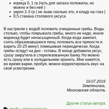
корица 0, 1 гр (чуть для запаха положила, но
можно и без неё )
укроп 2-3 гр ( не знаю сколько это, я кладу на глаз )
0,5 стакана столового уксуса
В кастрюлю с водой положить очищенные грибы. Воды
столько, чтобы покрывала грибы, много не надо, иначе
маринад будет ненасыщенный. Когда вода закипит,
снять образовавшуюся пену, положить все пряности и
варить 20-25 минут, помешивая периодически. Когда
грибы осядут на дно - готовы. В конце добавила уксус,
сразу закрутила в стерилизованную банку. Но можно
есть сразу или в холодильнике хранить. Мне кажется,
во время варки, пробуя. можно корректировать вкус на
своё усмотрение.
19.07.2019
Земляничка,
Московская область
Другие статьи автора
грибы
,
маринование