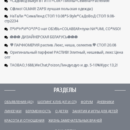
=Садовод Выкуп ВТ и ПТ=СоК= Пионы=Семена=Растения!
С@лко! OLMAR! ZAPS! лучшая польская одежда:)
НаТаЛи *СимаЛенд СТОП 10.08*S-Style*СаДоВоД СТОП 9.08-
стр2234
П*И*Н*И*О*Л*О нат ОБУВЬ+COLABEAR+пухи NA*UMI, CO*NSO!
🪷🪷🪷 ДИЗАЙНЕРСКАЯ БЕЛАРУСЬ🪷🪷🪷
💜 ПАРФЮМЕРИЯ распив. Люкс, ниша, селектив.💜 СТОП 20.08
Оригинальный парфюм! РАСПИВ! Элитный, нишевый, люкс Цена
опт
TAOBAO,1688,WeChat,Poizon,Пиндуодуо и др. 5-10%!Курс 13,2!
РАЗДЕЛЫ
ОБЪЯВЛЕНИЯ (ДО)
ШОПИНГ КЛУБ (КП И СП)
ФОРУМ
ДНЕВНИКИ
ЛИНЕЕЧКИ
БЕРЕМЕННОСТЬ
О ДЕТЯХ
ЗАНЯТИЯ И ИГРЫ ДЛЯ ДЕТЕЙ
КРАСОТА И ОТНОШЕНИЯ
ЖИЗНЬ ЗАМЕЧАТЕЛЬНЫХ ВРАЧЕЙ