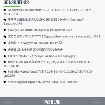
ОБЪЯВЛЕНИЯ
Ааафигенный шоппинг: США, ГЕРМАНИЯ, АНГЛИЯ, ИСПАНИЯ,
КОРЕЯ, РФ
🌹🌹🌹ОДЕВАЕМСЯ МОДНО ВМЕСТЕ С НАМИ! СтильнаЯ
БелоруссиЯ‼
НаиЛучшая офисная одежда. Рождество 2027
👗👕🩳👖👚 V*I*L*A*T*T*E Одежда Безупречного качества! р. 40-58
✌️🌞🤩ТАО-закупка от ШОЛПХЕЛПЕРА!💥
🪷🪷🪷 ДИЗАЙНЕРСКАЯ БЕЛАРУСЬ🪷🪷🪷
С@лко! OLMAR! ZAPS! лучшая польская одежда:)
❤️ЛУЧШАЯ ДИЗАЙНЕРСКАЯ ОДЕЖДА ИЗ БЕЛОРУССИИ И НЕ
ТОЛЬКО ❤️
НаТаЛи *СимаЛенд СТОП 10.08*S-Style*СаДоВоД СТОП 9.08-
стр2236
:bee: Подарок Природы Алтая - Вкусно и Полезно
РАЗДЕЛЫ