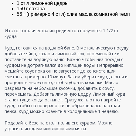
1 ст л лимонной цедры
150 г сахара
56 г (примерно 4 ст л) слив масла комнатной темп
Из этого количества ингредиентов получится 1 1/2 ст
курда.
Курд готовится на водяной бане. В металлическую посуду
добавьте яйца, сахар и лимонный сок, перемешайте и
поставьте на водяную баню. Важно чтобы низ посуды с
курдом не дотрагивался до кипящей воды. Непрерывно
мешайте соус пока он не загустеет до консистенции
сметаны, примерно 10 минут. Затем уберите курд с огня и
процедите через сито, чтобы убрать комочки. Масло
разрезать на небольшие кусочки, добавить к соусу,
перемешать. Добавить лимонную цедру. Лимонный курд
станет гуще когда остынет. Сразу же плотно накройте
курд, чтобы на поверхности не образовалась плотная
пенка. Курд можно хранить в холодильнике 1 неделю.
Подавайте безе на стол, полив его курдом. Можно
украсить ягодами или листиками мяты.