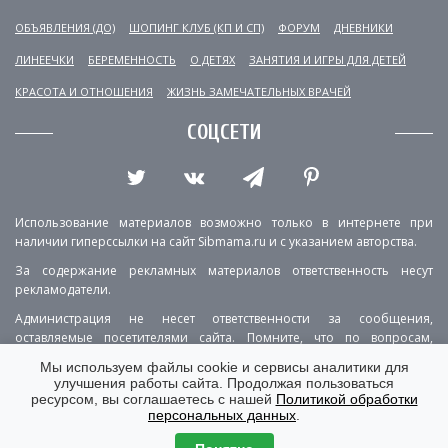
ОБЪЯВЛЕНИЯ (ДО)
ШОПИНГ КЛУБ (КП И СП)
ФОРУМ
ДНЕВНИКИ
ЛИНЕЕЧКИ
БЕРЕМЕННОСТЬ
О ДЕТЯХ
ЗАНЯТИЯ И ИГРЫ ДЛЯ ДЕТЕЙ
КРАСОТА И ОТНОШЕНИЯ
ЖИЗНЬ ЗАМЕЧАТЕЛЬНЫХ ВРАЧЕЙ
СОЦСЕТИ
Использование материалов возможно только в интернете при
наличии гиперссылки на сайт Sibmama.ru и с указанием авторства.
За содержание рекламных материалов ответственность несут
рекламодатели.
Администрация не несет ответственности за сообщения,
оставляемые посетителями сайта. Помните, что по вопросам,
касающимся здоровья, необходимо консультироваться с врачом.
Мы используем файлы cookie и сервисы аналитики для
улучшения работы сайта. Продолжая пользоваться
РЕКЛАМА
О ПРОЕКТЕ
КОНТАКТЫ
ресурсом, вы соглашаетесь с нашей
Политикой обработки
персональных данных
.
ПОЛИТИКА КОНФИДЕНЦИАЛЬНОСТИ
ВЕРСИЯ ДЛЯ КОМПЬЮТЕРА