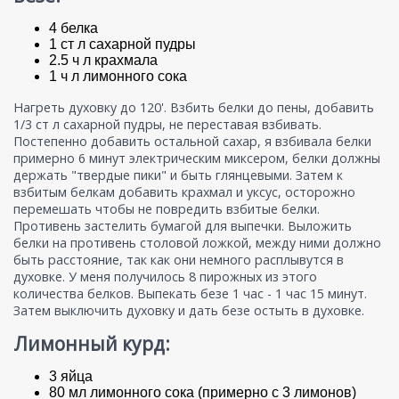
4 белка
1 ст л сахарной пудры
2.5 ч л крахмала
1 ч л лимонного сока
Нагреть духовку до 120'. Взбить белки до пены, добавить
1/3 ст л сахарной пудры, не переставая взбивать.
Постепенно добавить остальной сахар, я взбивала белки
примерно 6 минут электрическим миксером, белки должны
держать "твердые пики" и быть глянцевыми. Затем к
взбитым белкам добавить крахмал и уксус, осторожно
перемешать чтобы не повредить взбитые белки.
Противень застелить бумагой для выпечки. Выложить
белки на противень столовой ложкой, между ними должно
быть расстояние, так как они немного расплывутся в
духовке. У меня получилось 8 пирожных из этого
количества белков. Выпекать безе 1 час - 1 час 15 минут.
Затем выключить духовку и дать безе остыть в духовке.
Лимонный курд:
3 яйца
80 мл лимонного сока (примерно с 3 лимонов)