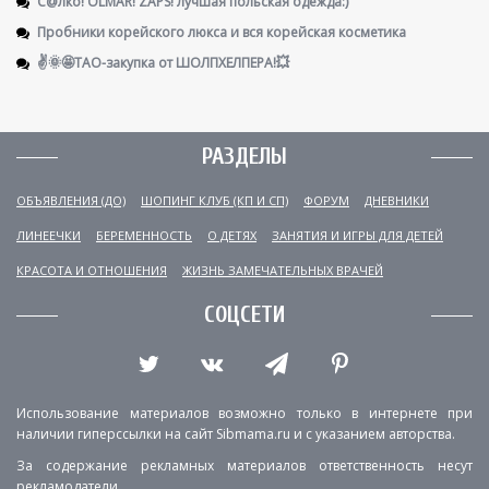
С@лко! OLMAR! ZAPS! лучшая польская одежда:)
Пробники корейского люкса и вся корейская косметика
✌️🌞🤩ТАО-закупка от ШОЛПХЕЛПЕРА!💥
РАЗДЕЛЫ
ОБЪЯВЛЕНИЯ (ДО)
ШОПИНГ КЛУБ (КП И СП)
ФОРУМ
ДНЕВНИКИ
ЛИНЕЕЧКИ
БЕРЕМЕННОСТЬ
О ДЕТЯХ
ЗАНЯТИЯ И ИГРЫ ДЛЯ ДЕТЕЙ
КРАСОТА И ОТНОШЕНИЯ
ЖИЗНЬ ЗАМЕЧАТЕЛЬНЫХ ВРАЧЕЙ
СОЦСЕТИ
Использование материалов возможно только в интернете при
наличии гиперссылки на сайт Sibmama.ru и с указанием авторства.
За содержание рекламных материалов ответственность несут
рекламодатели.