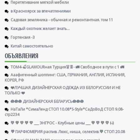
Перетягивание мягкой мебели
в Красноярск за впечатлениями
Садовая земляника - обычная и ремонтантная. том 11
Каждый охотник желает знать...
Гортензия -3
Китай самостоятельно
ОБЪЯВЛЕНИЯ
ТОМ4-🍒GLAMOURная Турция👗👖- 🚛 Свободное в пути с 1 🚛
Ааафигенный шоппинг: США, ГЕРМАНИЯ, АНГЛИЯ, ИСПАНИЯ,
КОРЕЯ, РФ
❤️ЛУЧШАЯ ДИЗАЙНЕРСКАЯ ОДЕЖДА ИЗ БЕЛОРУССИИ И НЕ
ТОЛЬКО ❤️
🪷🪷🪷 ДИЗАЙНЕРСКАЯ БЕЛАРУСЬ🪷🪷🪷
НаТаЛи *СимаЛенд СТОП 10.08*S-Style*СаДоВоД СТОП 9.08-
стр2234
💛 💚 💛 💚 💛 ___ ЭНГРОС - Клубные цены ___ 💚 💛 💚 💛 ㈏
💜 ПАРФЮМЕРИЯ распив. Люкс, ниша, селектив.💜 СТОП 20.08