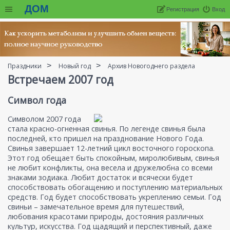
ДОМ
Регистрация
Вход
Праздники
Новый год
Архив Новогоднего раздела
Встречаем 2007 год
Символ года
Символом 2007 года
стала красно-огненная свинья. По легенде свинья была
последней, кто пришел на празднование Нового Года.
Свинья завершает 12-летний цикл восточного гороскопа.
Этот год обещает быть спокойным, миролюбивым, свинья
не любит конфликты, она весела и дружелюбна со всеми
знаками зодиака. Любит достаток и всячески будет
способствовать обогащению и поступлению материальных
средств. Год будет способствовать укреплению семьи. Год
свиньи – замечательное время для путешествий,
любования красотами природы, достояния различных
культур, искусства. Год щадящий и перспективный, даже