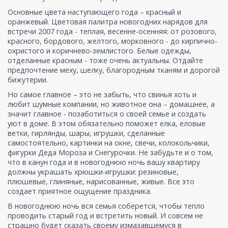
Основные цвета наступающего года – красный и
оранжевый. Цветовая палитра новогодних нарядов для
встречи 2007 года - теплая, весенне-осенняя: от розового,
красного, бордового, желтого, морковного - до кирпично-
охристого и коричнево-землистого. Белые одежды,
отделанные красным - тоже очень актуальны. Отдайте
предпочтение меху, шелку, благородным тканям и дорогой
бижутерии.
Но самое главное – это не забыть, что свинья хоть и
любит шумные компании, но животное она – домашнее, а
значит главное - позаботиться о своей семье и создать
уют в доме. В этом обязательно поможет елка, еловые
ветки, гирлянды, шары, игрушки, сделанные
самостоятельно, картинки на окне, свечи, колокольчики,
фигурки Деда Мороза и Снегурочки. Не забудьте и о том,
что в канун года и в новогоднюю ночь вашу квартиру
должны украшать хрюшки-игрушки: резиновые,
плюшевые, глиняные, нарисованные, живые. Все это
создает приятное ощущение праздника.
В новогоднюю ночь вся семья соберется, чтобы тепло
проводить старый год и встретить новый. И совсем не
страшно будет сказать своему измазавшемуся в