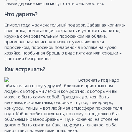
самые дерзкие мечты могут стать реальностью.
Что дарить?
Символ года – замечательный подарок. Забавная копилка-
свинюшка, помогающая сохранить и умножить капитал,
кружка с очаровательным поросенком на облаке,
оригинальная записная книжка с ухмыляющимся
поросенком, поросенок-поваренок в колпаке на кухню
хозяйке, необычная брошь в виде пятачка или хрюшки –
фантазия безгранична.
Как встречать?
Встречать год надо
обязательно в кругу друзей, близких и приятных вам
людей, с которыми легко и комфортно, с которыми вы
можете быть самим собой. Праздник должен быть
веселым, искрометным, озорным: шутки, фейерверк,
конкурсы, танцы – вот любимая атмосфера покровителя
года. Кабан любит покушать, поэтому стол должен быт
обильным и разнообразным. Ну, и конечно, на столе не
должно быть свинины. Салаты, фрукты, сладкое, рыба,
вино станут элементами праздника.