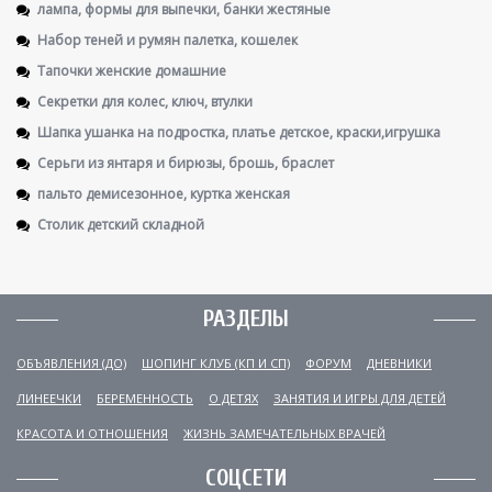
лампа, формы для выпечки, банки жестяные
Набор теней и румян палетка, кошелек
Тапочки женские домашние
Секретки для колес, ключ, втулки
Шапка ушанка на подростка, платье детское, краски,игрушка
Серьги из янтаря и бирюзы, брошь, браслет
пальто демисезонное, куртка женская
Столик детский складной
РАЗДЕЛЫ
ОБЪЯВЛЕНИЯ (ДО)
ШОПИНГ КЛУБ (КП И СП)
ФОРУМ
ДНЕВНИКИ
ЛИНЕЕЧКИ
БЕРЕМЕННОСТЬ
О ДЕТЯХ
ЗАНЯТИЯ И ИГРЫ ДЛЯ ДЕТЕЙ
КРАСОТА И ОТНОШЕНИЯ
ЖИЗНЬ ЗАМЕЧАТЕЛЬНЫХ ВРАЧЕЙ
СОЦСЕТИ