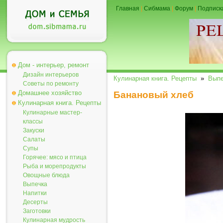
Главная
|
Сибмама
|
Форум
|
Подписк
Дом - интерьер, ремонт
Дизайн интерьеров
Кулинарная книга. Рецепты
»
Выпе
Советы по ремонту
Домашнее хозяйство
Банановый хлеб
Кулинарная книга. Рецепты
Кулинарные мастер-
классы
Закуски
Салаты
Супы
Горячее: мясо и птица
Рыба и морепродукты
Овощные блюда
Выпечка
Напитки
Десерты
Заготовки
Кулинарная мудрость