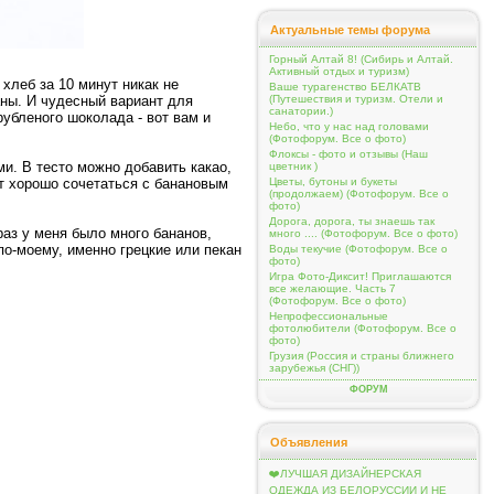
Актуальные темы форума
Горный Алтай 8! (Сибирь и Алтай.
Активный отдых и туризм)
хлеб за 10 минут никак не
Ваше турагенство БЕЛКАТВ
аны. И чудесный вариант для
(Путешествия и туризм. Отели и
санатории.)
рубленого шоколада - вот вам и
Небо, что у нас над головами
(Фотофорум. Все о фото)
Флоксы - фото и отзывы (Наш
и. В тесто можно добавить какао,
цветник )
ет хорошо сочетаться с банановым
Цветы, бутоны и букеты
(продолжаем) (Фотофорум. Все о
фото)
Дорога, дорога, ты знаешь так
раз у меня было много бананов,
много .... (Фотофорум. Все о фото)
по-моему, именно грецкие или пекан
Воды текучие (Фотофорум. Все о
фото)
Игра Фото-Диксит! Приглашаются
все желающие. Часть 7
(Фотофорум. Все о фото)
Непрофессиональные
фотолюбители (Фотофорум. Все о
фото)
Грузия (Россия и страны ближнего
зарубежья (СНГ))
ФОРУМ
Объявления
❤️ЛУЧШАЯ ДИЗАЙНЕРСКАЯ
ОДЕЖДА ИЗ БЕЛОРУССИИ И НЕ