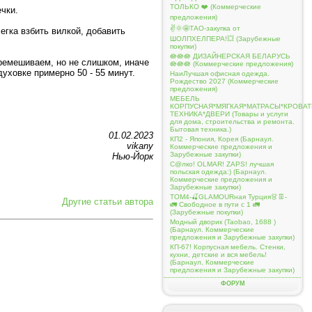
ТОЛЬКО ❤️ (Коммерческие
чки.
предложения)
✌️🌞🤩ТАО-закупка от
егка взбить вилкой, добавить
ШОЛПХЕЛПЕРА!💥 (Зарубежные
покупки)
🪷🪷🪷 ДИЗАЙНЕРСКАЯ БЕЛАРУСЬ
еремешиваем, но не слишком, иначе
🪷🪷🪷 (Коммерческие предложения)
уховке примерно 50 - 55 минут.
НаиЛучшая офисная одежда.
Рождество 2027 (Коммерческие
предложения)
МЕБЕЛЬ
КОРПУСНАЯ*МЯГКАЯ*МАТРАСЫ*КРОВА
ТЕХНИКА*ДВЕРИ (Товары и услуги
для дома, строительства и ремонта.
Бытовая техника.)
01.02.2023
КП2 - Япония, Корея (Барнаул.
vikany
Коммерческие предложения и
Зарубежные закупки)
Нью-Йорк
С@лко! OLMAR! ZAPS! лучшая
польская одежда:) (Барнаул.
Коммерческие предложения и
Зарубежные закупки)
ТОМ4-🍒GLAMOURная Турция👗👖-
Другие статьи автора
🚛 Свободное в пути с 1 🚛
(Зарубежные покупки)
Модный дворик (Taobao, 1688 )
(Барнаул. Коммерческие
предложения и Зарубежные закупки)
КП-67! Корпусная мебель. Стенки,
кухни, детские и вся мебель!
(Барнаул. Коммерческие
предложения и Зарубежные закупки)
ФОРУМ