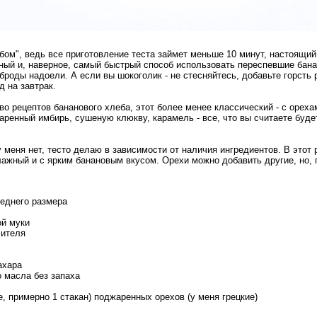
бом", ведь все приготовление теста займет меньше 10 минут, настоящий 
сный и, наверное, самый быстрый способ использовать переспевшие бан
рброды надоели. А если вы шокоголик - не стесняйтесь, добавьте горсть 
 на завтрак.
 рецептов бананового хлеба, этот более менее классический - с орехам
аренный имбирь, сушеную клюкву, карамель - все, что вы считаете буд
 меня нет, тесто делаю в зависимости от наличия ингредиентов. В этот 
ажный и с ярким банановым вкусом. Орехи можно добавить другие, но, 
реднего размера
ой муки
лителя
ахара
о масла без запаха
е, примерно 1 стакан) поджаренных орехов (у меня грецкие)