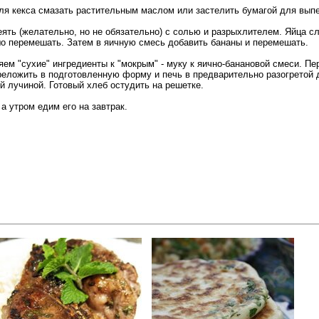
для кекса смазать растительным маслом или застелить бумагой для выпе
ять (желательно, но не обязательно) с солью и разрыхлителем. Яйца сл
шо перемешать. Затем в яичную смесь добавить бананы и перемешать.
ем "сухие" ингредиенты к "мокрым" - муку к яично-банановой смеси. П
реложить в подготовленную форму и печь в предварительно разогретой д
й лучиной. Готовый хлеб остудить на решетке.
а утром едим его на завтрак.