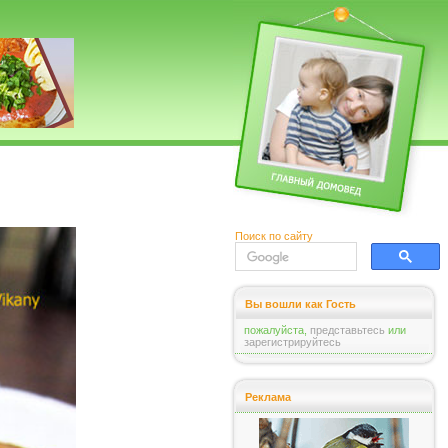
Поиск по сайту
Вы вошли как Гость
пожалуйста,
представьтесь
или
зарегистрируйтесь
Реклама