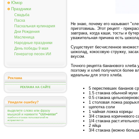
Юмор
Праздники
Свадьба
Пасха
Не знаю, почему его называют "хле
Пасхальная кулинария
приготовишь. Этот рецепт - прекра
Дни Рождения
завтрака, когда каши, тосты и буте
Масленица
уважительная причина есть шоколад
Народные праздники
Существует бесчиcленное множество
День победы 9 мая
шоколад, кокосовую стружку, засах
Генератор песен ИИ
вкусом.
Точного рецепта бананового хлеба у
поэтому и хлеб получился более вл
идеальны для этого хлеба.
Реклама
РЕКЛАМА НА САЙТЕ
5 переспевших бананов с
1.5 стакана обычной муки
0.5 стакана цельнозернов
1 столовая ложка разрых
Увидели ошибку?
щепотка соли
выделите слово или фразу
1 чайная ложка корицы
мышкой и нажмите
"ctrl+enter"
3/4 стакана коричневого с
ошибки в отзывах пользователей не
1/4 стакана раст.ительног
исправляются
2 яйца
3/4 стакана (можно больш