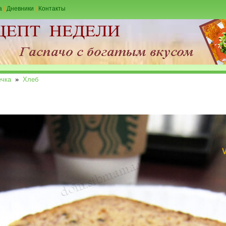
а
|
Дневники
|
Контакты
чка
»
Хлеб