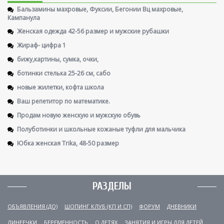
Бальзамины махровые, Фуксии, Бегонии Вц махровые,
Кампанула
Женская одежда 42-56 размер и мужские рубашки
Жираф- цифра 1
бижу,картины, сумка, очки,
ботинки стелька 25-26 см, сабо
новые жилетки, кофта школа
Ваш репетитор по математике.
Продам новую женскую и мужскую обувь
Полуботинки и школьные кожаные туфли для мальчика
Юбка женская Trika, 48-50 размер
РАЗДЕЛЫ
ОБЪЯВЛЕНИЯ (ДО)
ШОПИНГ КЛУБ (КП И СП)
ФОРУМ
ДНЕВНИКИ
ЛИНЕЕЧКИ
БЕРЕМЕННОСТЬ
О ДЕТЯХ
ЗАНЯТИЯ И ИГРЫ ДЛЯ ДЕТЕЙ