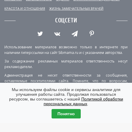
КРАСОТА И ОТНОШЕНИЯ
ЖИЗНЬ ЗАМЕЧАТЕЛЬНЫХ ВРАЧЕЙ
СОЦСЕТИ
Использование материалов возможно только в интернете при
наличии гиперссылки на сайт Sibmama.ru и с указанием авторства.
За содержание рекламных материалов ответственность несут
рекламодатели.
Администрация не несет ответственности за сообщения,
оставляемые посетителями сайта. Помните, что по вопросам,
касающимся здоровья, необходимо консультироваться с врачом.
Мы используем файлы cookie и сервисы аналитики для
улучшения работы сайта. Продолжая пользоваться
РЕКЛАМА
О ПРОЕКТЕ
КОНТАКТЫ
ресурсом, вы соглашаетесь с нашей
Политикой обработки
персональных данных
.
ПОЛИТИКА КОНФИДЕНЦИАЛЬНОСТИ
ВЕРСИЯ ДЛЯ КОМПЬЮТЕРА
Понятно
© Copyright 2001-2026 Sibmama.ru