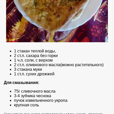
1 стакан теплой воды,
2 ст.л. саxара без горки
1 ч.л. соли, с верхом
2 ст.л. оливкового масла(можно растительного)
3 стакана муки
1 ст.л. сухих дрожжей
Для смазывания:
75г сливочного масла
3-4 зубчика чеснока
пучок измельченного укропа
крупная соль
Смешиваю все сухие ингредиенты: муку, сахар, дрожжи,