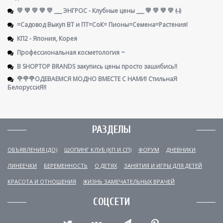
💛 💚 💛 💚 💛 ___ ЭНГРОС - Клубные цены ___ 💚 💛 💚 💛 ㈏
=Садовод Выкуп ВТ и ПТ=СоК= Пионы=Семена=Растения!
КП2 - Япония, Корея
Профессиональная косметология ~
В SHOPTOP BRANDS закупись цены просто зашибись!!
🌹🌹🌹ОДЕВАЕМСЯ МОДНО ВМЕСТЕ С НАМИ! СтильнаЯ
БелоруссиЯ‼
РАЗДЕЛЫ
ОБЪЯВЛЕНИЯ (ДО)
ШОПИНГ КЛУБ (КП И СП)
ФОРУМ
ДНЕВНИКИ
ЛИНЕЕЧКИ
БЕРЕМЕННОСТЬ
О ДЕТЯХ
ЗАНЯТИЯ И ИГРЫ ДЛЯ ДЕТЕЙ
КРАСОТА И ОТНОШЕНИЯ
ЖИЗНЬ ЗАМЕЧАТЕЛЬНЫХ ВРАЧЕЙ
СОЦСЕТИ