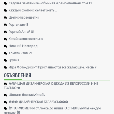
Садовая земляника - обычная и ремонтантная. том 11
Каждый охотник желает знать...
Цветик-первоцветик
Гортензия -3
Горный Алтай 8!
Китай самостоятельно
Нижний Новгород
Томаты - том 21
Грузия
Игра Фото-Диксит! Приглашаются все желающие. Часть 7
ОБЪЯВЛЕНИЯ
❤️ЛУЧШАЯ ДИЗАЙНЕРСКАЯ ОДЕЖДА ИЗ БЕЛОРУССИИ И НЕ
ТОЛЬКО ❤️
Шопинг Япония\Китай\
🪷🪷🪷 ДИЗАЙНЕРСКАЯ БЕЛАРУСЬ🪷🪷🪷
🌺 ПАРФЮМЕРИЯ от люкса до ниши РАСПИВ! Выкупы каждую
неделю! 🌺