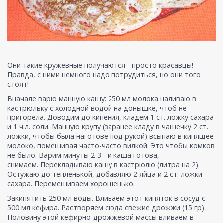
Они такие кружевные получаются - просто красавцы!
Правда, с ними немного надо потрудиться, но они того
стоят!
Вначале варю манную кашу: 250 мл молока наливаю в
кастрюльку с холодной водой на донышке, чтоб не
пригорела. Доводим до кипения, кладём 1 ст. ложку сахара
и 1 ч.л. соли. Манную крупу (заранее кладу в чашечку 2 ст.
ложки, чтобы была наготове под рукой) всыпаю в кипящее
молоко, помешивая часто-часто вилкой. Это чтобы комков
не было. Варим минуты 2-3 - и каша готова,
снимаем. Перекладываю кашу в кастрюлю (литра на 2).
Остужаю до тёпленькой, добавляю 2 яйца и 2 ст. ложки
сахара. Перемешиваем хорошенько.
Закипятить 250 мл воды. Вливаем этот кипяток в сосуд с
500 мл кефира. Растворяем сюда свежие дрожжи (15 гр).
Половину этой кефирно-дрожжевой массы вливаем в