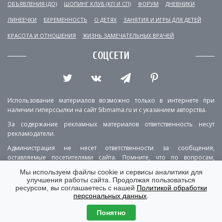
ОБЪЯВЛЕНИЯ (ДО)
ШОПИНГ КЛУБ (КП И СП)
ФОРУМ
ДНЕВНИКИ
ЛИНЕЕЧКИ
БЕРЕМЕННОСТЬ
О ДЕТЯХ
ЗАНЯТИЯ И ИГРЫ ДЛЯ ДЕТЕЙ
КРАСОТА И ОТНОШЕНИЯ
ЖИЗНЬ ЗАМЕЧАТЕЛЬНЫХ ВРАЧЕЙ
СОЦСЕТИ
Использование материалов возможно только в интернете при
наличии гиперссылки на сайт Sibmama.ru и с указанием авторства.
За содержание рекламных материалов ответственность несут
рекламодатели.
Администрация не несет ответственности за сообщения,
оставляемые посетителями сайта. Помните, что по вопросам,
касающимся здоровья, необходимо консультироваться с врачом.
Мы используем файлы cookie и сервисы аналитики для
улучшения работы сайта. Продолжая пользоваться
РЕКЛАМА
О ПРОЕКТЕ
КОНТАКТЫ
ресурсом, вы соглашаетесь с нашей
Политикой обработки
персональных данных
.
ПОЛИТИКА КОНФИДЕНЦИАЛЬНОСТИ
ВЕРСИЯ ДЛЯ КОМПЬЮТЕРА
Понятно