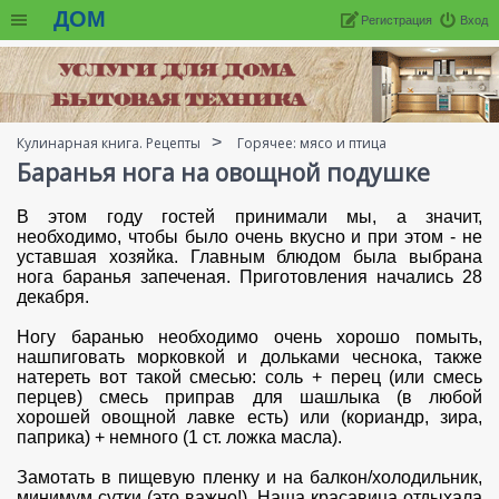
ДОМ
Регистрация
Вход
Кулинарная книга. Рецепты
Горячее: мясо и птица
Баранья нога на овощной подушке
В этом году гостей принимали мы, а значит,
необходимо, чтобы было очень вкусно и при этом - не
уставшая хозяйка. Главным блюдом была выбрана
нога баранья запеченая. Приготовления начались 28
декабря.
Ногу баранью необходимо очень хорошо помыть,
нашпиговать морковкой и дольками чеснока, также
натереть вот такой смесью: соль + перец (или смесь
перцев) смесь приправ для шашлыка (в любой
хорошей овощной лавке есть) или (кориандр, зира,
паприка) + немного (1 ст. ложка масла).
Замотать в пищевую пленку и на балкон/холодильник,
минимум сутки (это важно!). Наша красавица отдыхала