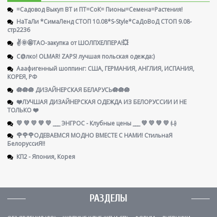
=Садовод Выкуп ВТ и ПТ=СоК= Пионы=Семена=Растения!
НаТаЛи *СимаЛенд СТОП 10.08*S-Style*СаДоВоД СТОП 9.08-
стр2236
✌️🌞🤩ТАО-закупка от ШОЛПХЕЛПЕРА!💥
С@лко! OLMAR! ZAPS! лучшая польская одежда:)
Ааафигенный шоппинг: США, ГЕРМАНИЯ, АНГЛИЯ, ИСПАНИЯ,
КОРЕЯ, РФ
🪷🪷🪷 ДИЗАЙНЕРСКАЯ БЕЛАРУСЬ🪷🪷🪷
❤️ЛУЧШАЯ ДИЗАЙНЕРСКАЯ ОДЕЖДА ИЗ БЕЛОРУССИИ И НЕ
ТОЛЬКО ❤️
💛 💚 💛 💚 💛 ___ ЭНГРОС - Клубные цены ___ 💚 💛 💚 💛 ㈏
🌹🌹🌹ОДЕВАЕМСЯ МОДНО ВМЕСТЕ С НАМИ! СтильнаЯ
БелоруссиЯ‼
КП2 - Япония, Корея
РАЗДЕЛЫ