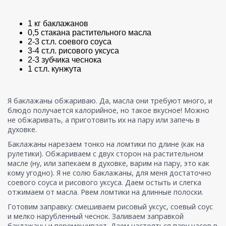
1 кг баклажанов
0,5 стакана растительного масла
2-3 ст.л. соевого соуса
3-4 ст.л. рисового уксуса
2-3 зубчика чеснока
1 ст.л. кунжута
Я баклажаны обжариваю. Да, масла они требуют много, и
блюдо получается калорийное, но такое вкусное! Можно
не обжаривать, а приготовить их на пару или запечь в
духовке.
Баклажаны нарезаем тонко на ломтики по длине (как на
рулетики). Обжариваем с двух сторон на растительном
масле (ну, или запекаем в духовке, варим на пару, это как
кому угодно). Я не солю баклажаны, для меня достаточно
соевого соуса и рисового уксуса. Даем остыть и слегка
отжимаем от масла. Рвем ломтики на длинные полоски.
Готовим заправку: смешиваем рисовый уксус, соевый соус
и мелко нарубленный чеснок. Заливаем заправкой
баклажаны и перемешивает. Даем настояться пару часов в