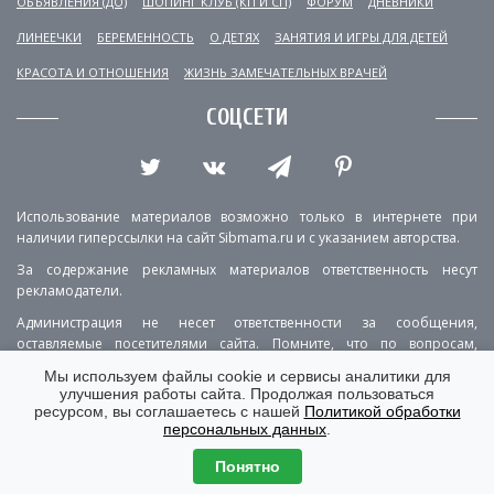
ОБЪЯВЛЕНИЯ (ДО)
ШОПИНГ КЛУБ (КП И СП)
ФОРУМ
ДНЕВНИКИ
ЛИНЕЕЧКИ
БЕРЕМЕННОСТЬ
О ДЕТЯХ
ЗАНЯТИЯ И ИГРЫ ДЛЯ ДЕТЕЙ
КРАСОТА И ОТНОШЕНИЯ
ЖИЗНЬ ЗАМЕЧАТЕЛЬНЫХ ВРАЧЕЙ
СОЦСЕТИ
Использование материалов возможно только в интернете при
наличии гиперссылки на сайт Sibmama.ru и с указанием авторства.
За содержание рекламных материалов ответственность несут
рекламодатели.
Администрация не несет ответственности за сообщения,
оставляемые посетителями сайта. Помните, что по вопросам,
касающимся здоровья, необходимо консультироваться с врачом.
Мы используем файлы cookie и сервисы аналитики для
улучшения работы сайта. Продолжая пользоваться
РЕКЛАМА
О ПРОЕКТЕ
КОНТАКТЫ
ресурсом, вы соглашаетесь с нашей
Политикой обработки
персональных данных
.
ПОЛИТИКА КОНФИДЕНЦИАЛЬНОСТИ
ВЕРСИЯ ДЛЯ КОМПЬЮТЕРА
Понятно