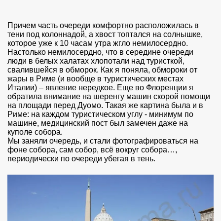
Причем часть очереди комфортно расположилась в
тени под колоннадой, а хвост топтался на солнышке,
которое уже к 10 часам утра жгло немилосердно.
Настолько немилосердно, что в середине очереди
люди в белых халатах хлопотали над туристкой,
свалившейся в обморок. Как я поняла, обмороки от
жары в Риме (и вообще в туристических местах
Италии) – явление нередкое. Еще во Флоренции я
обратила внимание на шеренгу машин скорой помощи
на площади перед Дуомо. Такая же картина была и в
Риме: на каждом туристическом углу - минимум по
машине, медицинский пост был замечен даже на
куполе собора.
Мы заняли очередь, и стали фотографироваться на
фоне собора, сам собор, всё вокруг собора…,
периодически по очереди убегая в тень.