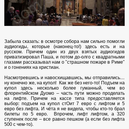
Забыла сказать: в осмотре собора нам сильно помогли
аудиогиды, которые (наконец-то!) здесь есть и на
русском. Причем один из двух взятых аудиогидов
приватизировал Паша, и потом до-олго с квадратными
глазами рассказывал нам о "страшном пожаре в Риме"
и о гонениях на христиан.
Насмотревшись и навосхищавшись, мы отправились…
ну конечно же, на купол! Как же без него-то! Подъем на
купол здесь несколько более гуманный, чем во
флорентийском Дуомо – часть пути можно проделать
на лифте. Причем на кассе типа предоставляется
выбор: подъем на купол стОит 7 евро с лифтом и 5
евро без лифта. И чёта я не видела, чтобы кто-то брал
билеты по 5 евро. Впрочем, лифт лифтом, а 320
ступенек после – все равно пешком (а если без лифта
500 с чем-то).