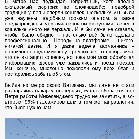
В метро нас поджидал неприятный, хотя вполне
ожидаемый сюрприз: по сложившейся недоброй
традиции у папы спёрли кошелёк. Поскольку мы были
уже научены подобным горьким опытом, а также
предупреждены многочисленными форумами, денег в
кошельке много не держали. И я бы даже не сказала,
чтобы было обидно – настолько всё было сделано
профессионально. Народу на платформе – никого,
никакой давки. И я даже видела карманника –
приличного вида мужчину средних лет, и сообразила,
что он вытащил кошелек, но пока мой мозг обработал
информацию, двери уже закрылись и поезд поехал.
Мы, конечно, мысленно пожелали ему всех благ, и
постарались забыть об этом.
Выйдя из метро около Ватикана, мы даже не стали
разворачивать карту: во-первых, купол собора святого
Петра работы Микеланджело трудно не заметить, а во-
вторых, 99% пассажиров шли в том же направлении,
что было нужно нам.