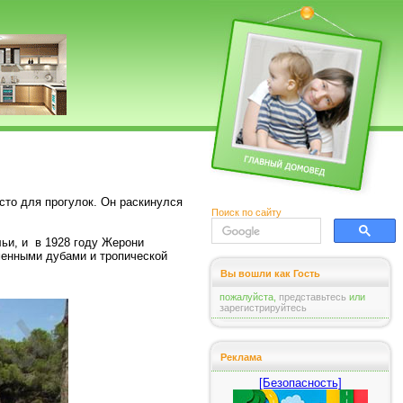
сто для прогулок. Он раскинулся
Поиск по сайту
ьи, и в 1928 году Жерони
менными дубами и тропической
Вы вошли как Гость
пожалуйста,
представьтесь
или
зарегистрируйтесь
Реклама
[Безопасность]