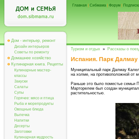
Главная
|
Сибмама
|
Форум
|
Подписк
Дом - интерьер, ремонт
Дизайн интерьеров
Туризм и отдых
»
Рассказы о поез
Советы по ремонту
Домашнее хозяйство
Испания. Парк Далмау
Кулинарная книга. Рецепты
Муниципальный парк Далмау Калель
Кулинарные мастер-
на холме, на противоположной от м
классы
Закуски
Раньше это было поместье семьи П
Салаты
Марторелем был создан муниципаль
Супы
растительностью.
Горячее: мясо и птица
Рыба и морепродукты
Овощные блюда
Выпечка
Напитки
Десерты
Заготовки
Кулинарная мудрость