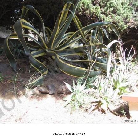
гигантское алоэ