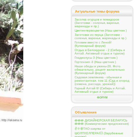
Актуальные темы форума
Засолка огурцов и помидоров
(Заготовки - соленья, варенья,
маринады и пр.)
Цветик-первоцветик (Наш цветник )
Заготовки из перца (Заготовки -
соленья, варенья, маринады и пр.)
Готовим вместе с Леной!
(Кулинарный форум)
Отдых в Белокурихе - 2 (Сибирь и
Алтай. Активный отдых и туризм)
Гладиолусы 3 (Наш цветник )
Гортензия -3 (Наш цветник )
Наши обеды и ужины-26. Фото
обязательно, рецепт желательно
(Кулинарный форум)
Садовая земляника - обычная и
ремонтантная. том 11 (Сад и огород
(семена, рассада, урожай))
Горный Алтай 8! (Сибирь и Алтай.
Активный отдых и туризм)
ФОРУМ
Объявления
🪷🪷🪷 ДИЗАЙНЕРСКАЯ БЕЛАРУСЬ
🪷🪷🪷 (Коммерческие предложения)
✌️🌞🤩ТАО-закупка от
ШОЛПХЕЛПЕРА!💥 (Зарубежные
покупки)