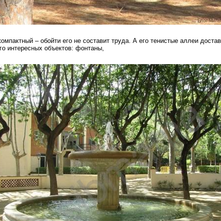
омпактный – обойти его не составит труда. А его тенистые аллеи доста
ого интересных объектов: фонтаны,