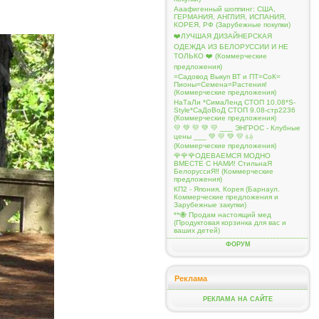
Ааафигенный шоппинг: США,
ГЕРМАНИЯ, АНГЛИЯ, ИСПАНИЯ,
КОРЕЯ, РФ (Зарубежные покупки)
❤️ЛУЧШАЯ ДИЗАЙНЕРСКАЯ
ОДЕЖДА ИЗ БЕЛОРУССИИ И НЕ
ТОЛЬКО ❤️ (Коммерческие
предложения)
=Садовод Выкуп ВТ и ПТ=СоК=
Пионы=Семена=Растения!
(Коммерческие предложения)
НаТаЛи *СимаЛенд СТОП 10.08*S-
Style*СаДоВоД СТОП 9.08-стр2236
(Коммерческие предложения)
💛 💚 💛 💚 💛 ___ ЭНГРОС - Клубные
цены ___ 💚 💛 💚 💛 ㈏
(Коммерческие предложения)
🌹🌹🌹ОДЕВАЕМСЯ МОДНО
ВМЕСТЕ С НАМИ! СтильнаЯ
БелоруссиЯ‼ (Коммерческие
предложения)
КП2 - Япония, Корея (Барнаул.
Коммерческие предложения и
Зарубежные закупки)
**🐝 Продам настоящий мед
(Продуктовая корзинка для вас и
ваших детей)
ФОРУМ
Реклама
РЕКЛАМА НА САЙТЕ