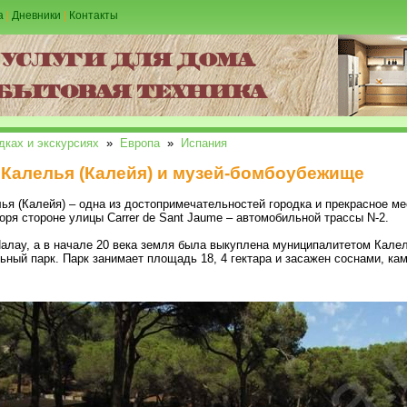
а
|
Дневники
|
Контакты
дках и экскурсиях
»
Европа
»
Испания
 Калелья (Калейя) и музей-бомбоубежище
я (Калейя) – одна из достопримечательностей городка и прекрасное ме
оря стороне улицы Carrer de Sant Jaume – автомобильной трассы N-2.
алау, а в начале 20 века земля была выкуплена муниципалитетом Калел
ный парк. Парк занимает площадь 18, 4 гектара и засажен соснами, ка