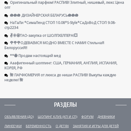
Оригинальный парфюм! РАСПИВ! Элитный, нишевый, люкс Цена
опт
🪷🪷🪷 ДИЗАЙНЕРСКАЯ БЕЛАРУСЬ🪷🪷🪷
НаТаЛи *СимаЛенд СТОП 10.08*S-Style*СаДоВоД СТОП 9.08-
стр2234
✌️🌞🤩ТАО-закупка от ШОЛПХЕЛПЕРА!💥
🌹🌹🌹ОДЕВАЕМСЯ МОДНО ВМЕСТЕ С НАМИ! СтильнаЯ
БелоруссиЯ‼
**🐝 Продам настоящий мед
Ааафигенный шоппинг: США, ГЕРМАНИЯ, АНГЛИЯ, ИСПАНИЯ,
КОРЕЯ, РФ
🌺 ПАРФЮМЕРИЯ от люкса до ниши РАСПИВ! Выкупы каждую
неделю! 🌺
РАЗДЕЛЫ
ОБЪЯВЛЕНИЯ (ДО)
ШОПИНГ КЛУБ (КП И СП)
ФОРУМ
ДНЕВНИКИ
ЛИНЕЕЧКИ
БЕРЕМЕННОСТЬ
О ДЕТЯХ
ЗАНЯТИЯ И ИГРЫ ДЛЯ ДЕТЕЙ