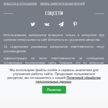
КРАСОТА И ОТНОШЕНИЯ
ЖИЗНЬ ЗАМЕЧАТЕЛЬНЫХ ВРАЧЕЙ
СОЦСЕТИ
Использование материалов возможно только в интернете при
наличии гиперссылки на сайт Sibmama.ru и с указанием авторства.
За содержание рекламных материалов ответственность несут
рекламодатели.
Администрация не несет ответственности за сообщения,
оставляемые посетителями сайта. Помните, что по вопросам,
касающимся здоровья, необходимо консультироваться с врачом.
Мы используем файлы cookie и сервисы аналитики для
улучшения работы сайта. Продолжая пользоваться
РЕКЛАМА
О ПРОЕКТЕ
КОНТАКТЫ
ресурсом, вы соглашаетесь с нашей
Политикой обработки
персональных данных
.
ПОЛИТИКА КОНФИДЕНЦИАЛЬНОСТИ
ВЕРСИЯ ДЛЯ КОМПЬЮТЕРА
Понятно
© Copyright 2001-2026 Sibmama.ru