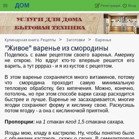
ДОМ
Регистрация
Вход
Кулинарная книга. Рецепты
Заготовки
Варенье
"Живое" варенье из смородины
Поделюсь с вами рецептом своего варенья. Америку
не открою. Но вдруг кто-то впервые решится его
варить, а тут рррраз - и я из кустов с рецептом.
В этом варенье сохраняется много витаминов, потому
что смородина проходит самую минимальную
тепловую обработку, без кипячения. Можно, конечно,
потолочь, но при этом способе варки сахар расходится
быстрее и лучше. Варенье не засахаривается, многие
ягодки сохраняют форму и кислинку свою. Раскусишь
потом ягодку - а она с кислиночкой приятной.
Пропорции:
на 1 стакан ягод 1,5 стакана сахара.
Ягоды мою, кладу в кастрюлю. Ну, чтобы понятно было
с объемами кастрюль, скажу о своих. В семилитровую