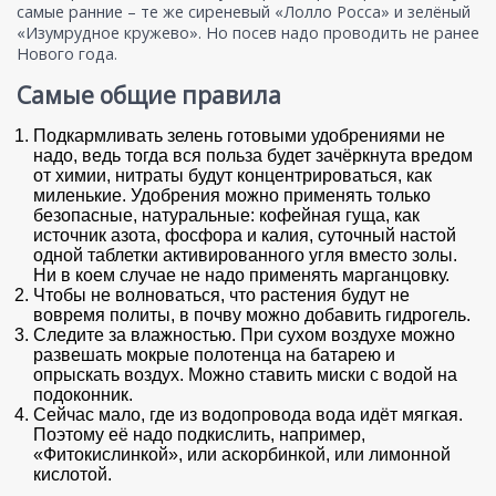
самые ранние – те же сиреневый «Лолло Росса» и зелёный
«Изумрудное кружево». Но посев надо проводить не ранее
Нового года.
Самые общие правила
Подкармливать зелень готовыми удобрениями не
надо, ведь тогда вся польза будет зачёркнута вредом
от химии, нитраты будут концентрироваться, как
миленькие. Удобрения можно применять только
безопасные, натуральные: кофейная гуща, как
источник азота, фосфора и калия, суточный настой
одной таблетки активированного угля вместо золы.
Ни в коем случае не надо применять марганцовку.
Чтобы не волноваться, что растения будут не
вовремя политы, в почву можно добавить гидрогель.
Следите за влажностью. При сухом воздухе можно
развешать мокрые полотенца на батарею и
опрыскать воздух. Можно ставить миски с водой на
подоконник.
Сейчас мало, где из водопровода вода идёт мягкая.
Поэтому её надо подкислить, например,
«Фитокислинкой», или аскорбинкой, или лимонной
кислотой.