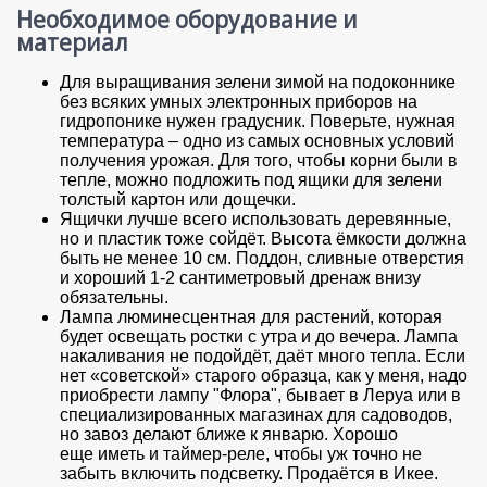
Необходимое оборудование и
материал
Для выращивания зелени зимой на подоконнике
без всяких умных электронных приборов на
гидропонике нужен градусник. Поверьте, нужная
температура – одно из самых основных условий
получения урожая. Для того, чтобы корни были в
тепле, можно подложить под ящики для зелени
толстый картон или дощечки.
Ящички лучше всего использовать деревянные,
но и пластик тоже сойдёт. Высота ёмкости должна
быть не менее 10 см. Поддон, сливные отверстия
и хороший 1-2 сантиметровый дренаж внизу
обязательны.
Лампа люминесцентная для растений, которая
будет освещать ростки с утра и до вечера. Лампа
накаливания не подойдёт, даёт много тепла. Если
нет «советской» старого образца, как у меня, надо
приобрести лампу "Флора", бывает в Леруа или в
специализированных магазинах для садоводов,
но завоз делают ближе к январю. Хорошо
еще иметь и таймер-реле, чтобы уж точно не
забыть включить подсветку. Продаётся в Икее.