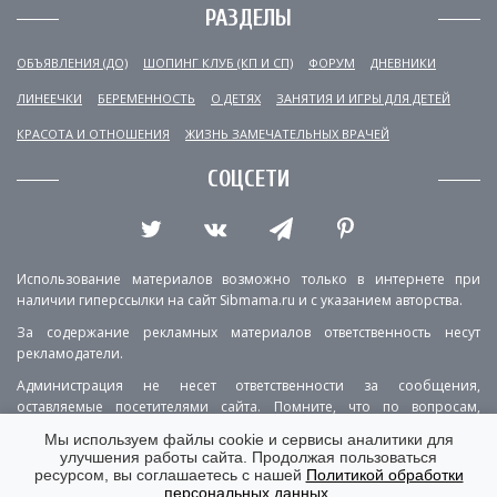
РАЗДЕЛЫ
ОБЪЯВЛЕНИЯ (ДО)
ШОПИНГ КЛУБ (КП И СП)
ФОРУМ
ДНЕВНИКИ
ЛИНЕЕЧКИ
БЕРЕМЕННОСТЬ
О ДЕТЯХ
ЗАНЯТИЯ И ИГРЫ ДЛЯ ДЕТЕЙ
КРАСОТА И ОТНОШЕНИЯ
ЖИЗНЬ ЗАМЕЧАТЕЛЬНЫХ ВРАЧЕЙ
СОЦСЕТИ
Использование материалов возможно только в интернете при
наличии гиперссылки на сайт Sibmama.ru и с указанием авторства.
За содержание рекламных материалов ответственность несут
рекламодатели.
Администрация не несет ответственности за сообщения,
оставляемые посетителями сайта. Помните, что по вопросам,
касающимся здоровья, необходимо консультироваться с врачом.
Мы используем файлы cookie и сервисы аналитики для
улучшения работы сайта. Продолжая пользоваться
РЕКЛАМА
О ПРОЕКТЕ
КОНТАКТЫ
ресурсом, вы соглашаетесь с нашей
Политикой обработки
персональных данных
.
ПОЛИТИКА КОНФИДЕНЦИАЛЬНОСТИ