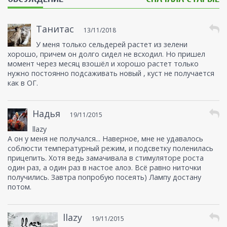
Танитас
13/11/2018
У меня только сельдерей растет из зелени
хорошо, причем он долго сидел не всходил. Но пришел
момент через месяц взошёл и хорошо растет только
нужно постоянно подсаживать новый , куст не получается
как в ОГ.
Надья
19/11/2015
llazy
А он у меня не получался... Наверное, мне не удавалось
соблюсти температурный режим, и подсветку поленилась
прицепить. Хотя ведь замачивала в стимуляторе роста
один раз, а один раз в настое алоэ. Всё равно ниточки
получились. Завтра попробую посеять) Лампу достану
потом.
llazy
19/11/2015