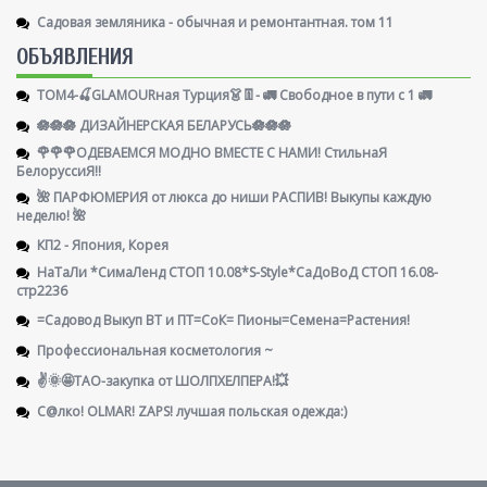
Садовая земляника - обычная и ремонтантная. том 11
ОБЪЯВЛЕНИЯ
ТОМ4-🍒GLAMOURная Турция👗👖- 🚛 Свободное в пути с 1 🚛
🪷🪷🪷 ДИЗАЙНЕРСКАЯ БЕЛАРУСЬ🪷🪷🪷
🌹🌹🌹ОДЕВАЕМСЯ МОДНО ВМЕСТЕ С НАМИ! СтильнаЯ
БелоруссиЯ‼
🌺 ПАРФЮМЕРИЯ от люкса до ниши РАСПИВ! Выкупы каждую
неделю! 🌺
КП2 - Япония, Корея
НаТаЛи *СимаЛенд СТОП 10.08*S-Style*СаДоВоД СТОП 16.08-
стр2236
=Садовод Выкуп ВТ и ПТ=СоК= Пионы=Семена=Растения!
Профессиональная косметология ~
✌️🌞🤩ТАО-закупка от ШОЛПХЕЛПЕРА!💥
С@лко! OLMAR! ZAPS! лучшая польская одежда:)