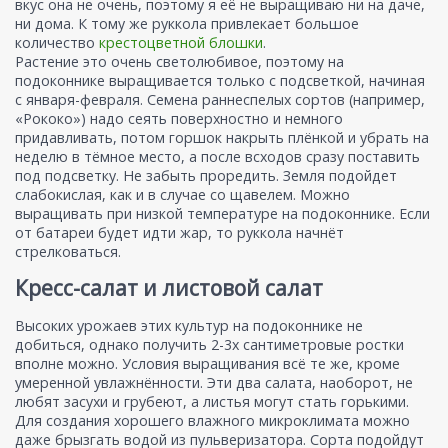
вкус она не очень, поэтому я её не выращиваю ни на даче,
ни дома. К тому же руккола привлекает большое
количество
крестоцветной блошки
.
Растение это очень светолюбивое, поэтому на
подоконнике выращивается только с подсветкой, начиная
с января-февраля. Семена раннеспелых сортов (например,
«Рококо») надо сеять поверхностно и немного
придавливать, потом горшок накрыть плёнкой и убрать на
неделю в тёмное место, а после всходов сразу поставить
под подсветку. Не забыть проредить. Земля подойдет
слабокислая, как и в случае со щавелем. Можно
выращивать при низкой температуре на подоконнике. Если
от батареи будет идти жар, то руккола начнёт
стрелковаться.
Кресс-салат и листовой салат
Высоких урожаев этих культур на подоконнике не
добиться, однако получить 2-3х сантиметровые ростки
вполне можно. Условия выращивания всё те же, кроме
умеренной увлажнённости. Эти два салата, наоборот, не
любят засухи и грубеют, а листья могут стать горькими.
Для создания хорошего влажного микроклимата можно
даже брызгать водой из пульверизатора. Сорта подойдут