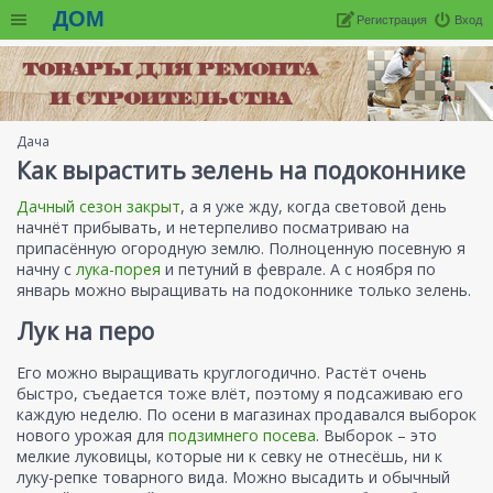
ДОМ
Регистрация
Вход
Дача
Как вырастить зелень на подоконнике
Дачный сезон закрыт
, а я уже жду, когда световой день
начнёт прибывать, и нетерпеливо посматриваю на
припасённую огородную землю. Полноценную посевную я
начну с
лука-порея
и петуний в феврале. А с ноября по
январь можно выращивать на подоконнике только зелень.
Лук на перо
Его можно выращивать круглогодично. Растёт очень
быстро, съедается тоже влёт, поэтому я подсаживаю его
каждую неделю. По осени в магазинах продавался выборок
нового урожая для
подзимнего посева
. Выборок – это
мелкие луковицы, которые ни к севку не отнесёшь, ни к
луку-репке товарного вида. Можно высадить и обычный