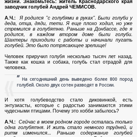
жизни. Знакомьтесь: житель Краснодарского края
заводчик голубей Андрей ЧЕМИСОВ.
А.Ч.:
Я родился "с голубями в руках". Были голуби у
деда, отца, дяди, тети. Я еще плохо ходил, но уже
стремился в голубятню. Раньше на Донбассе, где я
родился, в каждом втором доме были голуби.
Шахтеры приходили с работы и начинали пугать
голубей. Это было потрясающее зрелище!
Человек приручил голубя несколько тысяч лет назад.
Также как кошка и собака, голубь стал отрадой для
человека.
”
На сегодняшний день выведено более 800 пород
голубей. Около двух сотен разводят в России.
И хотя голубеводство стало диковинкой, есть
энтузиасты, которые с радостью занимаются этими
чудесными птицами. Почему это хобби забылось?
А.Ч.:
Сейчас в моем родном городе осталась только
одна голубятня. И жить стало немного трудней, и
ритм изменился... Раньше содержание голубей