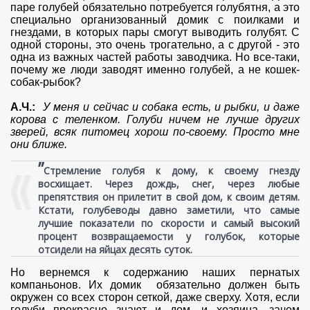
паре голубей обязательно потребуется голубятня, а это
специально организованный домик с поилками и
гнездами, в которых пары смогут выводить голубят. С
одной стороны, это очень трогательно, а с другой - это
одна из важных частей работы заводчика. Но все-таки,
почему же люди заводят именно голубей, а не кошек-
собак-рыбок?
А.Ч.:
У меня и сейчас и собака есть, и рыбки, и даже
корова с теленком. Голуби ничем не лучше других
зверей, всяк питомец хорош по-своему. Просто мне
они ближе.
”
Стремление голубя к дому, к своему гнезду
восхищает. Через дождь, снег, через любые
препятствия он прилетит в свой дом, к своим детям.
Кстати, голубеводы давно заметили, что самые
лучшие показатели по скорости и самый высокий
процент возвращаемости у голубок, которые
отсидели на яйцах десять суток.
Но вернемся к содержанию наших пернатых
компаньонов. Их домик обязательно должен быть
окружен со всех сторон сеткой, даже сверху. Хотя, если
голуби прекрасно знают и дом, и хозяина, зачем