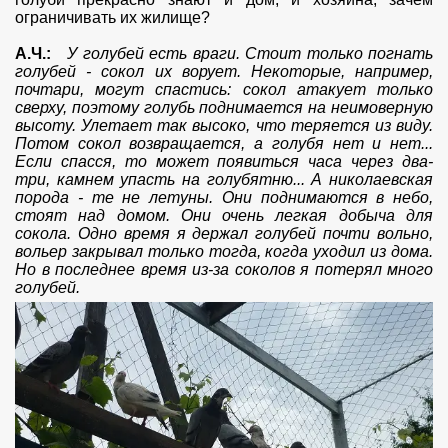
ограничивать их жилище?
А.Ч.:
У голубей есть враги. Стоит только погнать
голубей - сокол их ворует. Некоторые, например,
почтари, могут спастись: сокол атакует только
сверху, поэтому голубь поднимается на неимоверную
высоту. Улетает так высоко, что теряется из виду.
Потом сокол возвращается, а голубя нет и нет...
Если спасся, то может появиться часа через два-
три, камнем упасть на голубятню... А николаевская
порода - те не летуны. Они поднимаются в небо,
стоят над домом. Они очень легкая добыча для
сокола. Одно время я держал голубей почти вольно,
вольер закрывал только тогда, когда уходил из дома.
Но в последнее время из-за соколов я потерял много
голубей.