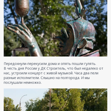
Передохнули-перекусили дома и опять пошли гулять.
В честь дня России у ДК Строитель, что был недалеко от
нас, устроили концерт с живой музыкой. Часа два пели
разные исполнители. Слышно на полгорода. И мы
послушали немножко.