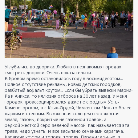
Углубились во дворики. Люблю в незнакомых городах
смотреть дворики. Очень показательны.
В Яровом время остановилось году в восьмидесятом...
Полное отсутствие рекламы, новых детских городков,
разбитый асфальт кругом... Если бы убрать вывески Марии-
Ра и Аникса, то иллюзия отброса на 30 лет назад. У меня
городок проассоциировался даже не с родным Усть-
Каменогорском, а с Кзыл-Ордой, Чимкентом. Чем-то более
жарким и степным. Выжженная солнцем серо-желтая
земля, газоны, покрытые не газонной травой, а
редкой жесткой серо-зеленой массой. Как называется эта
трава, надо узнать. И все засыпано семенами карагача.
Карагачи кругом и тополя, тополя. Пирамидальные, в