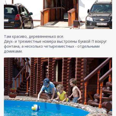
Там красиво, деревянненько все.
Двух- и трехместные номера выстроены буквой П вокруг
фонтана, а несколько четырехместных - отдельными
домиками.