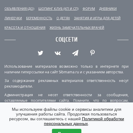
ОБЪЯВЛЕНИЯ (ДО)
ШОПИНГ КЛУБ (КП И СП)
ФОРУМ
ДНЕВНИКИ
ЛИНЕЕЧКИ
БЕРЕМЕННОСТЬ
О ДЕТЯХ
ЗАНЯТИЯ И ИГРЫ ДЛЯ ДЕТЕЙ
КРАСОТА И ОТНОШЕНИЯ
ЖИЗНЬ ЗАМЕЧАТЕЛЬНЫХ ВРАЧЕЙ
СОЦСЕТИ
Использование материалов возможно только в интернете при
наличии гиперссылки на сайт Sibmama.ru и с указанием авторства.
За содержание рекламных материалов ответственность несут
рекламодатели.
Администрация не несет ответственности за сообщения,
оставляемые посетителями сайта. Помните, что по вопросам,
касающимся здоровья, необходимо консультироваться с врачом.
Мы используем файлы cookie и сервисы аналитики для
улучшения работы сайта. Продолжая пользоваться
РЕКЛАМА
О ПРОЕКТЕ
КОНТАКТЫ
ресурсом, вы соглашаетесь с нашей
Политикой обработки
персональных данных
.
ПОЛИТИКА КОНФИДЕНЦИАЛЬНОСТИ
ВЕРСИЯ ДЛЯ КОМПЬЮТЕРА