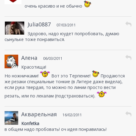
очень красиво и не обычно
Julia0887
07/03/2011
Здорово, надо юудет попробовать, думаю
сынульке тоже понравиться.
Алена
06/03/2011
Красотища!
Но ножничками!
Вот это Терпение!
Продаются
же резаки специальные тонкие (в Литере даже видела),
если рука твердая, то можно по линии просто вести
резать, или по лекалам (подстраховаться).
Акварельная
16/02/2011
Konfetka
в общем надо пробовать! оч идея понравилась!