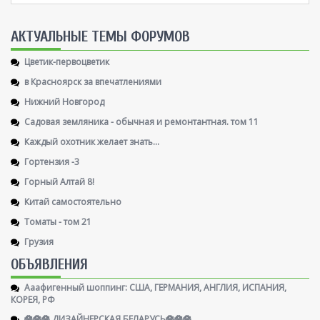
AКТУАЛЬНЫЕ ТЕМЫ ФОРУМОВ
Цветик-первоцветик
в Красноярск за впечатлениями
Нижний Новгород
Садовая земляника - обычная и ремонтантная. том 11
Каждый охотник желает знать...
Гортензия -3
Горный Алтай 8!
Китай самостоятельно
Томаты - том 21
Грузия
ОБЪЯВЛЕНИЯ
Ааафигенный шоппинг: США, ГЕРМАНИЯ, АНГЛИЯ, ИСПАНИЯ,
КОРЕЯ, РФ
🪷🪷🪷 ДИЗАЙНЕРСКАЯ БЕЛАРУСЬ🪷🪷🪷