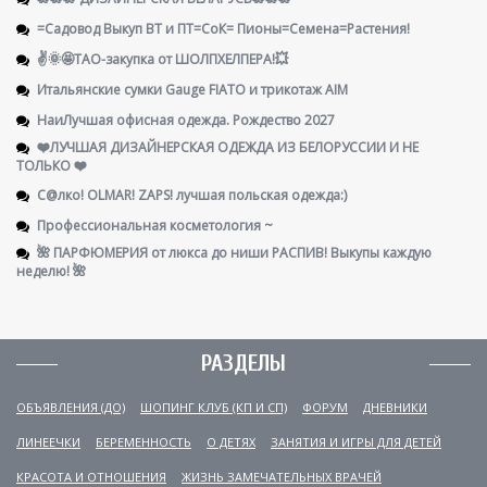
=Садовод Выкуп ВТ и ПТ=СоК= Пионы=Семена=Растения!
✌️🌞🤩ТАО-закупка от ШОЛПХЕЛПЕРА!💥
Итальянские сумки Gauge FIATO и трикотаж AIM
НаиЛучшая офисная одежда. Рождество 2027
❤️ЛУЧШАЯ ДИЗАЙНЕРСКАЯ ОДЕЖДА ИЗ БЕЛОРУССИИ И НЕ
ТОЛЬКО ❤️
С@лко! OLMAR! ZAPS! лучшая польская одежда:)
Профессиональная косметология ~
🌺 ПАРФЮМЕРИЯ от люкса до ниши РАСПИВ! Выкупы каждую
неделю! 🌺
РАЗДЕЛЫ
ОБЪЯВЛЕНИЯ (ДО)
ШОПИНГ КЛУБ (КП И СП)
ФОРУМ
ДНЕВНИКИ
ЛИНЕЕЧКИ
БЕРЕМЕННОСТЬ
О ДЕТЯХ
ЗАНЯТИЯ И ИГРЫ ДЛЯ ДЕТЕЙ
КРАСОТА И ОТНОШЕНИЯ
ЖИЗНЬ ЗАМЕЧАТЕЛЬНЫХ ВРАЧЕЙ