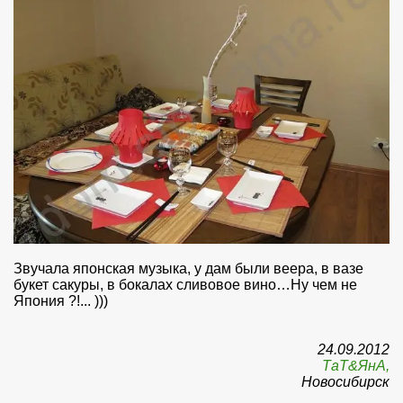
Звучала японская музыка, у дам были веера, в вазе
букет сакуры, в бокалах сливовое вино…Ну чем не
Япония ?!... )))
24.09.2012
ТаТ&ЯнА,
Новосибирск