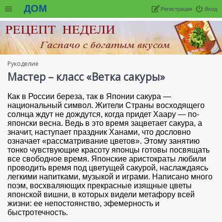
ДОМ
Регистрация
Вход
Рукоделие
Мастер – класс «Ветка сакуры»
Как в России береза, так в Японии сакура —
национальный символ. Жители Страны восходящего
солнца ждут не дождутся, когда придет Хаару — по-
японски весна. Ведь в это время зацветает сакура, а
значит, наступает праздник Ханами, что дословно
означает «рассматривание цветов». Этому занятию
тонко чувствующие красоту японцы готовы посвящать
все свободное время. Японские аристократы любили
проводить время под цветущей сакурой, наслаждаясь
легкими напитками, музыкой и играми. Написано много
поэм, восхваляющих прекрасные изящные цветы
японской вишни, в которых видели метафору всей
жизни: ее непостоянство, эфемерность и
быстротечность.