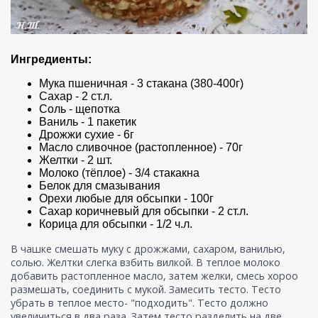
Ингредиенты:
Мука пшеничная - 3 стакана (380-400г)
Сахар - 2 ст.л.
Соль - щепотка
Ваниль - 1 пакетик
Дрожжи сухие - 6г
Масло сливочное (растопленное) - 70г
Желтки - 2 шт.
Молоко (тёплое) - 3/4 стакакна
Белок для смазывания
Орехи любые для обсыпки - 100г
Сахар коричневый для обсыпки - 2 ст.л.
Корица для обсыпки - 1/2 ч.л.
В чашке смешать муку с дрожжами, сахаром, ванилью,
солью. Желтки слегка взбить вилкой. В теплое молоко
добавить растопленное масло, затем желки, смесь хороо
размешать, соединить с мукой. Замесить тесто. Тесто
убрать в теплое место- "подходить". Тесто должно
увеличиться в два раза. Затем тесто разделить на две