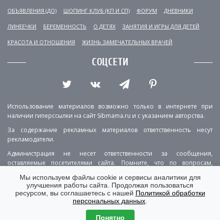
ОБЪЯВЛЕНИЯ (ДО)
ШОПИНГ КЛУБ (КП И СП)
ФОРУМ
ДНЕВНИКИ
ЛИНЕЕЧКИ
БЕРЕМЕННОСТЬ
О ДЕТЯХ
ЗАНЯТИЯ И ИГРЫ ДЛЯ ДЕТЕЙ
КРАСОТА И ОТНОШЕНИЯ
ЖИЗНЬ ЗАМЕЧАТЕЛЬНЫХ ВРАЧЕЙ
СОЦСЕТИ
Использование материалов возможно только в интернете при
наличии гиперссылки на сайт Sibmama.ru и с указанием авторства.
За содержание рекламных материалов ответственность несут
рекламодатели.
Администрация не несет ответственности за сообщения,
оставляемые посетителями сайта. Помните, что по вопросам,
касающимся здоровья, необходимо консультироваться с врачом.
Мы используем файлы cookie и сервисы аналитики для
улучшения работы сайта. Продолжая пользоваться
РЕКЛАМА
О ПРОЕКТЕ
КОНТАКТЫ
ресурсом, вы соглашаетесь с нашей
Политикой обработки
персональных данных
.
ПОЛИТИКА КОНФИДЕНЦИАЛЬНОСТИ
ВЕРСИЯ ДЛЯ КОМПЬЮТЕРА
Понятно