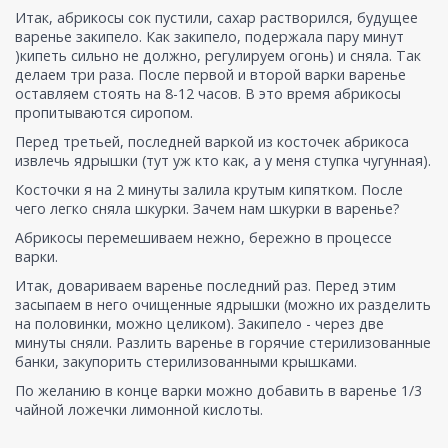
Итак, абрикосы сок пустили, сахар растворился, будущее
варенье закипело. Как закипело, подержала пару минут
)кипеть сильно не должно, регулируем огонь) и сняла. Так
делаем три раза. После первой и второй варки варенье
оставляем стоять на 8-12 часов. В это время абрикосы
пропитываются сиропом.
Перед третьей, последней варкой из косточек абрикоса
извлечь ядрышки (тут уж кто как, а у меня ступка чугунная).
Косточки я на 2 минуты залила крутым кипятком. После
чего легко сняла шкурки. Зачем нам шкурки в варенье?
Абрикосы перемешиваем нежно, бережно в процессе
варки.
Итак, довариваем варенье последний раз. Перед этим
засыпаем в него очищенные ядрышки (можно их разделить
на половинки, можно целиком). Закипело - через две
минуты сняли. Разлить варенье в горячие стерилизованные
банки, закупорить стерилизованными крышками.
По желанию в конце варки можно добавить в варенье 1/3
чайной ложечки лимонной кислоты.