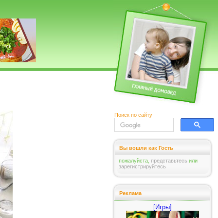
Поиск по сайту
Вы вошли как Гость
пожалуйста,
представьтесь
или
зарегистрируйтесь
Реклама
[Игры]