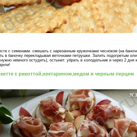
сте с семенами. смешать с нарезанным кружочками чесноком (на баночк
ить в баночку перекладывая веточками петрушки. Залить подогретым ол
нужно немного остудить), остынет. убрать в холодильник и через 2 дня 
дели!
скетте с рикоттой,нектарином,медом и черным перцем