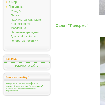
Юмор
Праздники
Свадьба
Пасха
Пасхальная кулинария
Дни Рождения
Салат "Палермо"
Масленица
Народные праздники
День победы 9 мая
Генератор песен ИИ
Реклама
РЕКЛАМА НА САЙТЕ
Увидели ошибку?
выделите слово или фразу
мышкой и нажмите
"ctrl+enter"
ошибки в отзывах пользователей не
исправляются