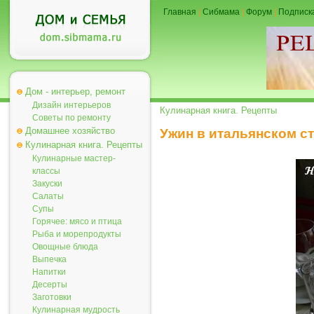
Главная
|
Сибмама
|
Форум
|
Подписк
Дом - интерьер, ремонт
Дизайн интерьеров
Кулинарная книга. Рецепты
Советы по ремонту
Домашнее хозяйство
Ужин в итальянском с
Кулинарная книга. Рецепты
Кулинарные мастер-
классы
Закуски
Салаты
Супы
Горячее: мясо и птица
Рыба и морепродукты
Овощные блюда
Выпечка
Напитки
Десерты
Заготовки
Кулинарная мудрость