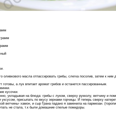
рамм
 грамм
грамм
мный
ки.
о оливкового масла отпассировать грибы, слегка посолив, затем к ним д
т готовы, а лук впитает аромат грибов и останется пассированным.
винки.
ие кусочки.
но, укладывая на блюда: грибы с луком, сверху рукколу, ветчину и по
уксусом, присыпать по вкусу зернами горчицы. И теперь сверху натере
ой ветчины- хамон, и сыр Грана падано я заменила на пармезан. (тороп
упать не стала, т.к были домашние спелые помидоры.