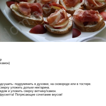
ыр
 хамон)
одсушить- подрумянить в духовке, на сковороде или в тостере.
сверху уложить дольки нектарина.
едом и уложить сверху ветчину/хамон.
брускетта! Потрясающее сочетание вкусов!