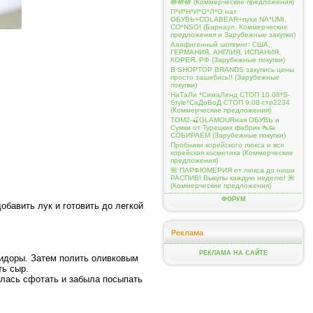
🪷🪷🪷 (Коммерческие предложения)
П*И*Н*И*О*Л*О нат
ОБУВЬ+COLABEAR+пухи NA*UMI,
CO*NSO! (Барнаул. Коммерческие
предложения и Зарубежные закупки)
Ааафигенный шоппинг: США,
ГЕРМАНИЯ, АНГЛИЯ, ИСПАНИЯ,
КОРЕЯ, РФ (Зарубежные покупки)
В SHOPTOP BRANDS закупись цены
просто зашибись!! (Зарубежные
покупки)
НаТаЛи *СимаЛенд СТОП 10.08*S-
Style*СаДоВоД СТОП 9.08-стр2234
(Коммерческие предложения)
ТОМ2-🍒GLAMOURная ОБУВЬ и
Сумки от Турецких фабрик 👠👟
СОБИРАЕМ (Зарубежные покупки)
Пробники корейского люкса и вся
корейская косметика (Коммерческие
предложения)
🌺 ПАРФЮМЕРИЯ от люкса до ниши
РАСПИВ! Выкупы каждую неделю! 🌺
(Коммерческие предложения)
ФОРУМ
обавить лук и готовить до легкой
Реклама
РЕКЛАМА НА САЙТЕ
мидоры. Затем полить оливковым
ть сыр.
илась сфотать и забыла посыпать