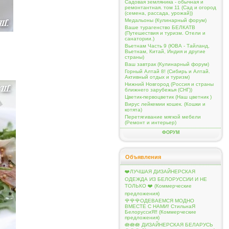
Садовая земляника - обычная и
ремонтантная. том 11 (Сад и огород
(семена, рассада, урожай))
Медальоны (Кулинарный форум)
Ваше турагенство БЕЛКАТВ
(Путешествия и туризм. Отели и
санатории.)
Вьетнам Часть 9 (ЮВА - Тайланд,
Вьетнам, Китай, Индия и другие
страны)
Ваш завтрак (Кулинарный форум)
Горный Алтай 8! (Сибирь и Алтай.
Активный отдых и туризм)
Нижний Новгород (Россия и страны
ближнего зарубежья (СНГ))
Цветик-первоцветик (Наш цветник )
Вирус лейкемии кошек. (Кошки и
котята)
Перетягивание мягкой мебели
(Ремонт и интерьер)
ФОРУМ
Объявления
❤️ЛУЧШАЯ ДИЗАЙНЕРСКАЯ
ОДЕЖДА ИЗ БЕЛОРУССИИ И НЕ
ТОЛЬКО ❤️ (Коммерческие
предложения)
🌹🌹🌹ОДЕВАЕМСЯ МОДНО
ВМЕСТЕ С НАМИ! СтильнаЯ
БелоруссиЯ‼ (Коммерческие
предложения)
🪷🪷🪷 ДИЗАЙНЕРСКАЯ БЕЛАРУСЬ