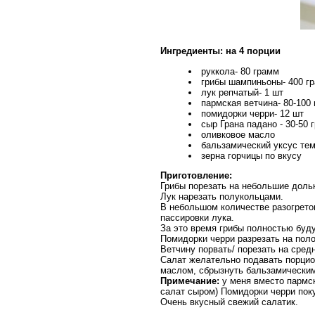
Ингредиенты: на 4 порции
руккола- 80 грамм
грибы шампиньоны- 400 г
лук репчатый- 1 шт
пармская ветчина- 80-100
помидорки черри- 12 шт
сыр Грана падано - 30-50 
оливковое масло
бальзамический уксус те
зерна горчицы по вкусу
Приготовление:
Грибы порезать на небольшие доль
Лук нарезать полукольцами.
В небольшом количестве разогретог
пассировки лука.
За это время грибы полностью буду
Помидорки черри разрезать на поло
Ветчину порвать/ порезать на средн
Салат желательно подавать порцион
маслом, сбрызнуть бальзамическим 
Примечание:
у меня вместо пармск
салат сыром) Помидорки черри пок
Очень вкусный свежий салатик.