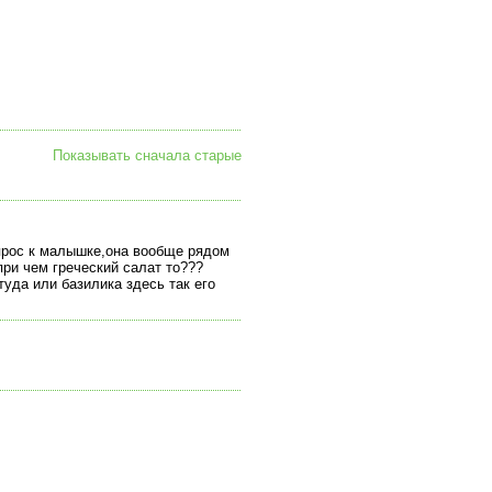
Показывать сначала старые
опрос к малышке,она вообще рядом
при чем греческий салат то???
уда или базилика здесь так его