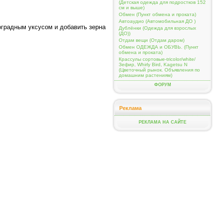
(Детская одежда для подростков 152
см и выше)
Обмен (Пункт обмена и проката)
Автоаудио (Автомобильная ДО )
оградным уксусом и добавить зерна
Дублёнки (Одежда для взрослых
(ДО))
Отдам вещи (Отдам даром)
Обмен ОДЕЖДА и ОБУВЬ. (Пункт
обмена и проката)
Крассулы сортовые-tricolor/white/
Зефир, Whirly Bird, Kagetsu N
(Цветочный рынок. Объявления по
домашним растениям)
ФОРУМ
Реклама
РЕКЛАМА НА САЙТЕ