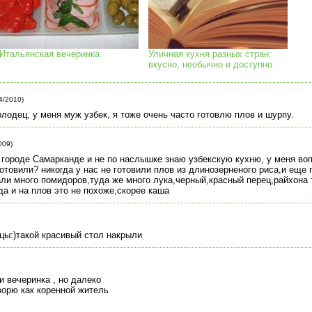
Итальянская вечеринка
Уличная кухня разных стран:
вкусно, необычно и доступно
4/2010)
лодец, у меня муж узбек, я тоже очень часто готовлю плов и шурпу.
009)
в городе Самарканде и не по наслышке знаю узбекскую кухню, у меня в
готовили? никогда у нас не готовили плов из длинозерненого риса,и еще 
али много помидоров,туда же много лука,черный,красный перец,райхона т
да и на плов это не похоже,скорее каша
ы:)такой красивый стол накрыли
и вечеринка , но далеко
ворю как коренной житель