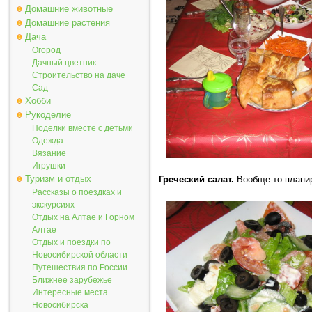
Домашние животные
Домашние растения
Дача
Огород
Дачный цветник
Строительство на даче
Сад
Хобби
Рукоделие
Поделки вместе с детьми
Одежда
Вязание
Игрушки
Туризм и отдых
Греческий салат.
Вообще-то планир
Рассказы о поездках и
экскурсиях
Отдых на Алтае и Горном
Алтае
Отдых и поездки по
Новосибирской области
Путешествия по России
Ближнее зарубежье
Интересные места
Новосибирска