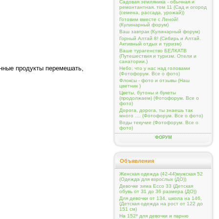
Садовая земляника - обычная и
ремонтантная. том 11 (Сад и огород
(семена, рассада, урожай))
Готовим вместе с Леной!
(Кулинарный форум)
Ваш завтрак (Кулинарный форум)
Горный Алтай 8! (Сибирь и Алтай.
Активный отдых и туризм)
Ваше турагенство БЕЛКАТВ
(Путешествия и туризм. Отели и
санатории.)
енные продукты перемешать,
Небо, что у нас над головами
(Фотофорум. Все о фото)
Флоксы - фото и отзывы (Наш
цветник )
Цветы, бутоны и букеты
(продолжаем) (Фотофорум. Все о
фото)
Дорога, дорога, ты знаешь так
много .... (Фотофорум. Все о фото)
Воды текучие (Фотофорум. Все о
фото)
ФОРУМ
Объявления
Женская одежда (42-44)мужская 52
(Одежда для взрослых (ДО))
Девочке зима Ecco 33 (Детская
обувь от 31 до 36 размера (ДО))
Для девочки от 134, школа на 146,
(Детская одежда на рост от 122 до
151 см)
На 152* для девочки и парню