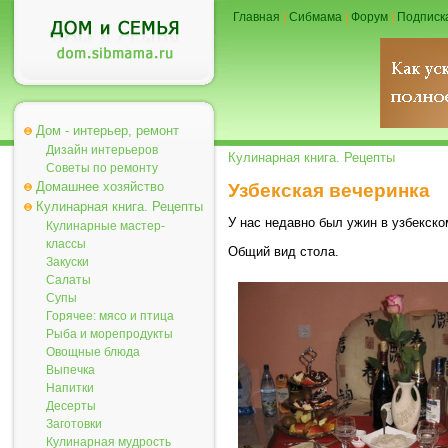
Главная
|
Сибмама
|
Форум
|
Подписк
Дом - интерьер, ремонт
Дизайн интерьеров
Кулинарная книга. Рецепты
Советы по ремонту
Домашнее хозяйство
Узбекская вечеринка
Кулинарная книга. Рецепты
У нас недавно был ужин в узбекско
Кулинарные мастер-
классы
Общий вид стола.
Закуски
Салаты
Супы
Горячее: мясо и птица
Рыба и морепродукты
Овощные блюда
Выпечка
Напитки
Десерты
Заготовки
Кулинарная мудрость