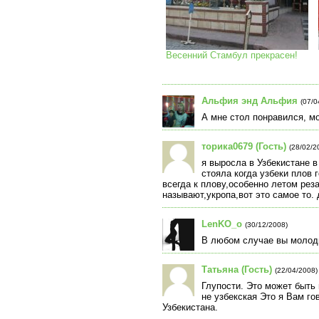
Весенний Стамбул прекрасен!
Альфия энд Альфия
(07/0
А мне стол понравился, мо
торика0679 (Гость)
(28/02/2
я выросла в Узбекистане 
стояла когда узбеки плов 
всегда к плову,особенно летом рез
называют,укропа,вот это самое то. 
LenKO_o
(30/12/2008)
В любом случае вы молодц
Татьяна (Гость)
(22/04/2008)
Глупости. Это может быть 
не узбекская Это я Вам го
Узбекистана.