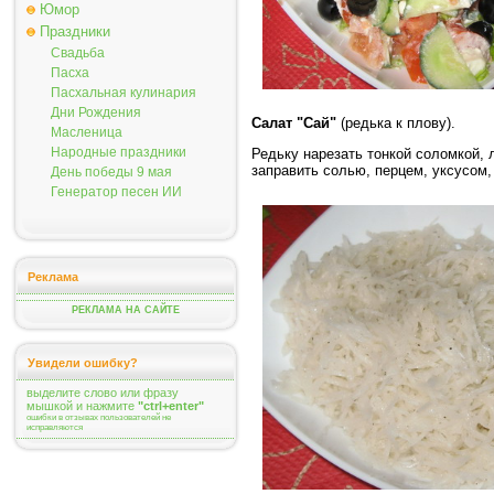
Юмор
Праздники
Свадьба
Пасха
Пасхальная кулинария
Дни Рождения
Cалат "Сай"
(редька к плову).
Масленица
Народные праздники
Редьку нарезать тонкой соломкой,
заправить солью, перцем, уксусом,
День победы 9 мая
Генератор песен ИИ
Реклама
РЕКЛАМА НА САЙТЕ
Увидели ошибку?
выделите слово или фразу
мышкой и нажмите
"ctrl+enter"
ошибки в отзывах пользователей не
исправляются