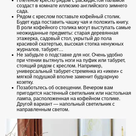
Плетеное кресло рядом с раскидистой пальмой
создаст в комнате иллюзию английского зимнего
сада.
Рядом с креслом поставьте кофейный столик.
Будет куда поставить чашку чая и положить книгу.
В роли кофейного столика могут выступать самые
неожиданные предметы: старая деревянная
этажерка, садовый стол, укрытый до пола
красивой скатертью, высокая стопка ненужных
журналов, табурет…
Не забудьте о подставке для ног. Очень удобно
при чтении вытянуть ноги на пуфик или табурет,
стоящий рядом с креслом. Например,
универсальный табурет-стремянка из «икеи» с
мягкой подушкой вполне заменит будуарную
козетку.
Позаботьтесь об освещении. Вечером вам
пригодится настенный светильник или настольная
лампа, расположенная на кофейном столике.
Другой вариант — напольный светильник с
направленным светом.