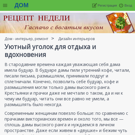
ДОМ
Регистрация
Вход
Дом - интерьер, ремонт
Дизайн интерьеров
Уютный уголок для отдыха и
вдохновения
В стародавние времена каждая уважающая себя дама
имела будуар. В будуаре дамы пили утренний кофе, читали,
писали письма, размышляли, принимали подруг и
сплетничали. Конечно, позволить себе будуар, кофе и
размышления могли только дамы высокого ранга.
Крестьянки и прачки даже не мечтали о таком, да и ни к
чему им будуар, читать они все равно не умели, а
размышлять было некогда.
Современным женщинам повезло больше: по сравнению с
прачками викторианских времен и около того, мы все —
сплошь дамы высокого ранга и нуждаемся в личном
пространстве. Даже если живем в «двушке» и бежим чуть